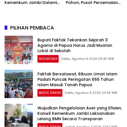
Kemenkum Jambi Dalami
Pohon, Pusat Persemaian
Urgensi Pengundangan
Sriwijaya Kemampo
Peraturan Perundang-
Perkuat Jaringan
undangan
Persemaian Nasional*
PILIHAN PEMBACA
Bupati Fakfak Tekankan Sejarah 3
Agama di Papua Harus Jadi Muatan
Lokal di Sekolah
NUSANTARA
Sabtu, Agustus 8 2026 09:40 WIB
Fakfak Bersalawat, Ribuan Umat Islam
Padati Puncak Peringatan 666 Tahun
Islam Masuk Tanah Papua
BERITA TERKINI
Sabtu, Agustus 8 2026 09:38 WIB
Wujudkan Pengelolaan Aset yang Efisien,
Kanwil Kemenkum Jambi Laksanakan
Lelang BMN Secara Transparan
BERITA TERKINI
Jumat, Agustus 7 2026 22:57 WIB