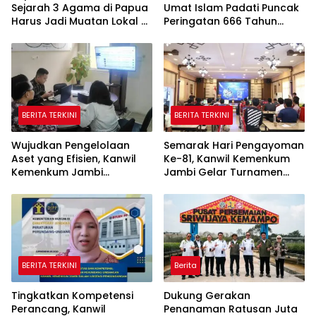
Sejarah 3 Agama di Papua
Umat Islam Padati Puncak
Harus Jadi Muatan Lokal di
Peringatan 666 Tahun
Sekolah
Islam Masuk Tanah Papua
BERITA TERKINI
BERITA TERKINI
Wujudkan Pengelolaan
Semarak Hari Pengayoman
Aset yang Efisien, Kanwil
Ke-81, Kanwil Kemenkum
Kemenkum Jambi
Jambi Gelar Turnamen
Laksanakan Lelang BMN
Domino, Catur, dan E-Sport
Secara Transparan
BERITA TERKINI
Berita
Tingkatkan Kompetensi
Dukung Gerakan
Perancang, Kanwil
Penanaman Ratusan Juta