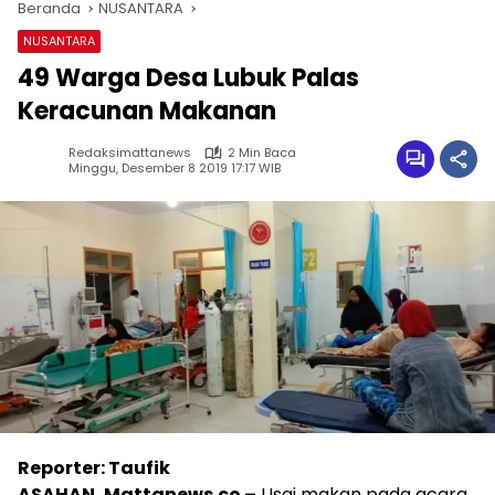
Beranda
NUSANTARA
NUSANTARA
49 Warga Desa Lubuk Palas
Keracunan Makanan
Redaksimattanews
2 Min Baca
Minggu, Desember 8 2019 17:17 WIB
Reporter: Taufik
ASAHAN, Mattanews.co –
Usai makan pada acara