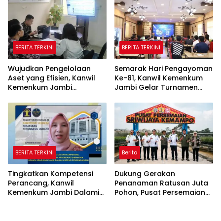
BERITA TERKINI
BERITA TERKINI
Wujudkan Pengelolaan
Semarak Hari Pengayoman
Aset yang Efisien, Kanwil
Ke-81, Kanwil Kemenkum
Kemenkum Jambi
Jambi Gelar Turnamen
Laksanakan Lelang BMN
Domino, Catur, dan E-Sport
Secara Transparan
BERITA TERKINI
Berita
Tingkatkan Kompetensi
Dukung Gerakan
Perancang, Kanwil
Penanaman Ratusan Juta
Kemenkum Jambi Dalami
Pohon, Pusat Persemaian
Urgensi Pengundangan
Sriwijaya Kemampo
Peraturan Perundang-
Perkuat Jaringan
undangan
Persemaian Nasional*