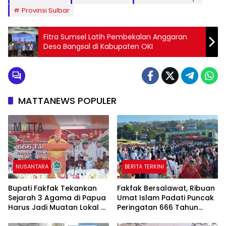
Provinsi Sulbar
Fitra Sumsel Latih Pembekalan Anggaran
Desa Bangsal di Kabupaten OKI
MATTANEWS POPULER
NUSANTARA
BERITA TERKINI
Bupati Fakfak Tekankan
Fakfak Bersalawat, Ribuan
Sejarah 3 Agama di Papua
Umat Islam Padati Puncak
Harus Jadi Muatan Lokal di
Peringatan 666 Tahun
Sekolah
Islam Masuk Tanah Papua