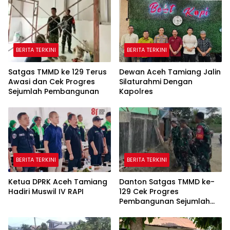
BERITA TERKINI
BERITA TERKINI
Satgas TMMD ke 129 Terus
Dewan Aceh Tamiang Jalin
Awasi dan Cek Progres
Silaturahmi Dengan
Sejumlah Pembangunan
Kapolres
BERITA TERKINI
BERITA TERKINI
Ketua DPRK Aceh Tamiang
Danton Satgas TMMD ke-
Hadiri Muswil IV RAPI
129 Cek Progres
Pembangunan Sejumlah
Sasaran di Palembang