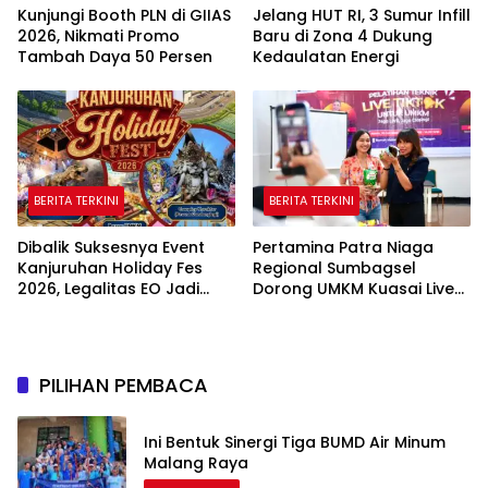
Kunjungi Booth PLN di GIIAS
Jelang HUT RI, 3 Sumur Infill
2026, Nikmati Promo
Baru di Zona 4 Dukung
Tambah Daya 50 Persen
Kedaulatan Energi
BERITA TERKINI
BERITA TERKINI
Dibalik Suksesnya Event
Pertamina Patra Niaga
Kanjuruhan Holiday Fes
Regional Sumbagsel
2026, Legalitas EO Jadi
Dorong UMKM Kuasai Live
Sorotan Publik
Media Sosial Lewat
Pelatihan “Jago Live, Jago
Closing”
PILIHAN PEMBACA
Ini Bentuk Sinergi Tiga BUMD Air Minum
Malang Raya