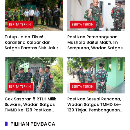
BERITA TERKINI
BERITA TERKINI
Tutup Jalan Tikus!
Pastikan Pembangunan
Karantina Kalbar dan
Mushola Baitul Makfurin
Satgas Pamtas Sisir Jalur
Sempurna, Wadan Satgas
Ilegal di PLBN Nanga Badau
TMMD Cek Langsung ke
Lokasi
BERITA TERKINI
BERITA TERKINI
Cek Sasaran 5 RTLH Milik
Pastikan Sesuai Rencana,
Suwarni, Wadan Satgas
Wadan Satgas TMMD ke-
TMMD ke-129 Pastikan
129 Tinjau Pembangunan
Penghuni Rumah Senang
Poskamling
PILIHAN PEMBACA