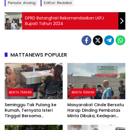
Penulis: Anang
Editor: Redaksi
DPRD Batanghari Rekomendasikan LKPJ
Bupati Tahun 2024
MATTANEWS POPULER
BERITA TERKINI
BERITA TERKINI
Seminggu Tak Pulang ke
Masyarakat Cinde Bersatu
Rumah, Ternyata Isteri
Harap Dinding Pembatas
Tinggal Bersama
Minta Dibuka, Kedepan
Selingkuhan
Akan Ada Aksi Demo