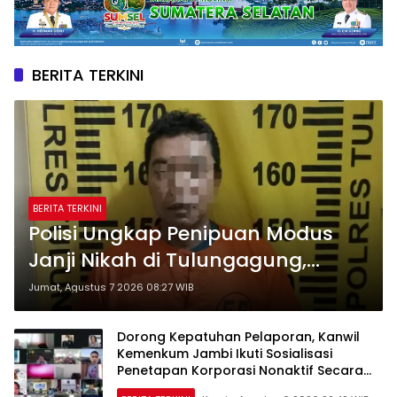
BERITA TERKINI
BERITA TERKINI
Polisi Ungkap Penipuan Modus
Janji Nikah di Tulungagung,
Korban TKW Hong Kong Rugi
Jumat, Agustus 7 2026 08:27 WIB
Rp622 Juta
Dorong Kepatuhan Pelaporan, Kanwil
Kemenkum Jambi Ikuti Sosialisasi
Penetapan Korporasi Nonaktif Secara
Administratif