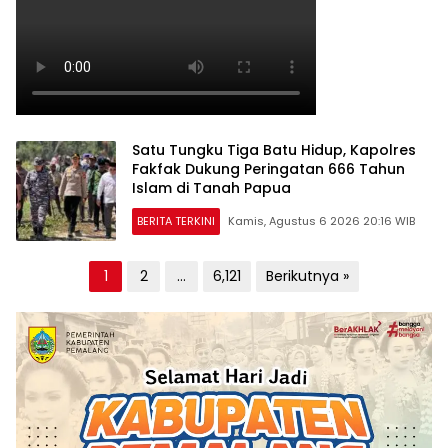
Satu Tungku Tiga Batu Hidup, Kapolres
Fakfak Dukung Peringatan 666 Tahun
Islam di Tanah Papua
BERITA TERKINI
Kamis, Agustus 6 2026 20:16 WIB
Paginasi
1
2
…
6,121
Berikutnya »
pos