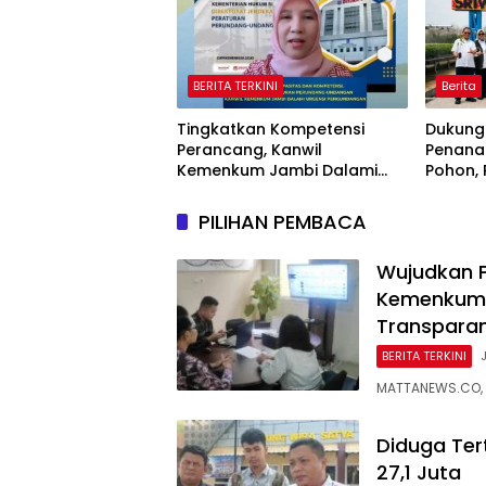
BERITA TERKINI
Berita
Tingkatkan Kompetensi
Dukung
Perancang, Kanwil
Penana
Kemenkum Jambi Dalami
Pohon,
Urgensi Pengundangan
Sriwij
Peraturan Perundang-
Jaring
PILIHAN PEMBACA
undangan
Nasiona
Wujudkan P
Kemenkum 
Transpara
BERITA TERKINI
MATTANEWS.CO, 
Diduga Ter
27,1 Juta