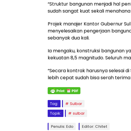
“Struktur bangunan menjadi hal pentin
sudah sangat kuat sekali menahana 
Projek manajer Kantor Gubernur S
menyelesaikan pengerjaan bangunan
sebanyak dua kali.
Ia mengaku, konstruksi bangunan y
kekuatan 8,5 magnitudo. Seluruh ma
“Secara kontrak harusnya selesai di
lebih cepat sudah bisa serah terima 
Tag:
Sulbar
Topik:
sulbar
Penulis: Edo
Editor: Chitet