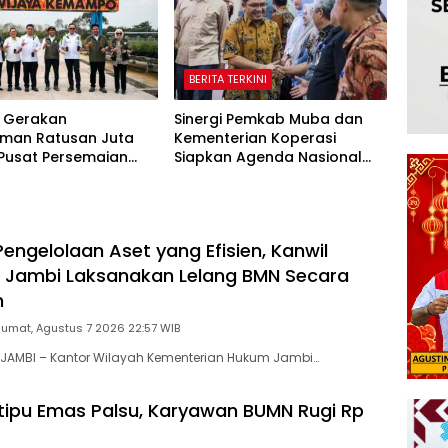
BERITA TERKINI
 Gerakan
Sinergi Pemkab Muba dan
man Ratusan Juta
Kementerian Koperasi
 Pusat Persemaian
Siapkan Agenda Nasional
aya Kemampo Perkuat
Hilirisasi Kelapa Sawit
an Persemaian
l*
engelolaan Aset yang Efisien, Kanwil
Jambi Laksanakan Lelang BMN Secara
n
Jumat, Agustus 7 2026 22:57 WIB
JAMBI – Kantor Wilayah Kementerian Hukum Jambi…
tipu Emas Palsu, Karyawan BUMN Rugi Rp