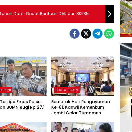
 Tanah Datar Dapat Bantuan DAK dari BKKBN
TERKINI
BERITA TERKINI
Tertipu Emas Palsu,
Semarak Hari Pengayoman
an BUMN Rugi Rp 27,1
Ke-81, Kanwil Kemenkum
Jambi Gelar Turnamen
Domino, Catur, dan E-Sport