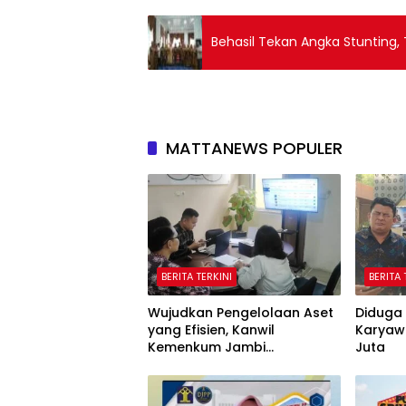
Behasil Tekan Angka Stunting,
MATTANEWS POPULER
BERITA TERKINI
BERITA 
Wujudkan Pengelolaan Aset
Diduga 
yang Efisien, Kanwil
Karyaw
Kemenkum Jambi
Juta
Laksanakan Lelang BMN
Secara Transparan