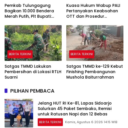
Pemkab Tulungagung
Kuasa Hukum Wabup PALI
Bagikan 10.000 Bendera
Pertanyakan Keabsahan
Merah Putih, Plt Bupati:
OTT dan Prosedur
Nasionalisme Harus Hidup
Penangkapan Kangkangi
di Setiap Rumah
Undang-Undang
BERITA TERKINI
BERITA TERKINI
Satgas TMMD Lakukan
Satgas TMMD ke-129 Kebut
Pembersihan di Lokasi RTLH
Finishing Pembangunan
Suarni
Mushola Baiturrahman
PILIHAN PEMBACA
Jelang HUT RI Ke-81, Lapas Sidoarjo
Salurkan 45 Paket Sembako, Remisi
untuk Ratusan Napi dan 12 Bebas
BERITA TERKINI
Kamis, Agustus 6 2026 14:15 WIB