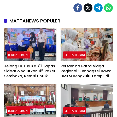
MATTANEWS POPULER
BERITA TERKINI
BERITA TERKINI
Jelang HUT RI Ke-81, Lapas
Pertamina Patra Niaga
Sidoarjo Salurkan 45 Paket
Regional Sumbagsel Bawa
Sembako, Remisi untuk
UMKM Bengkulu Tampil di
Ratusan Napi dan 12 Bebas
Indonesia Fashion Week
2026
BERITA TERKINI
BERITA TERKINI