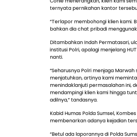
Conie menerangkan, klien kami sem
ternyata pernikahan kantor tersebut
“Terlapor membohongi klien kami. B
bahkan dia chat pribadi menggunaka
Ditambahkan Indah Permatasari, ul
institusi Polri, apalagi menjelang H
nanti.
“Seharusnya Polri menjaga Marwah se
menjatuhkan, artinya kami meminta
menindaklanjuti permasalahan ini, 
mendampingi klien kami hingga tun
adilnya,” tandasnya.
Kabid Humas Polda Sumsel, Kombes Po
membenarkan adanya kejadian ters
“Betul ada laporannya di Polda Sums