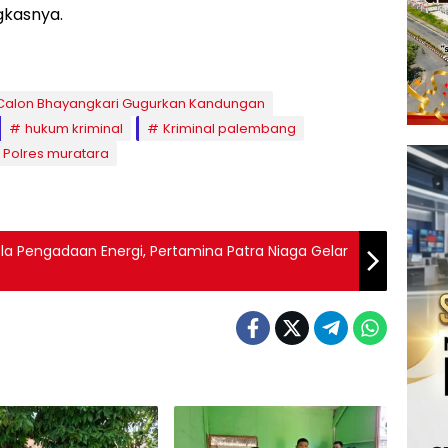
gkasnya.
 Calon Bhayangkari Gugurkan Kandungan
hukum kriminal
Kriminal palembang
Polres muratara
a Pengadaan Energi, Pertamina Patra Niaga Gelar