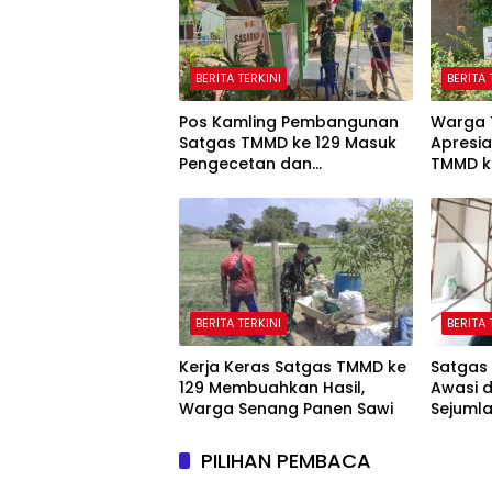
BERITA TERKINI
BERITA 
Pos Kamling Pembangunan
Warga 
Satgas TMMD ke 129 Masuk
Apresia
Pengecetan dan
TMMD k
Pembersihan
BERITA TERKINI
BERITA 
Kerja Keras Satgas TMMD ke
Satgas
129 Membuahkan Hasil,
Awasi 
Warga Senang Panen Sawi
Sejuml
PILIHAN PEMBACA