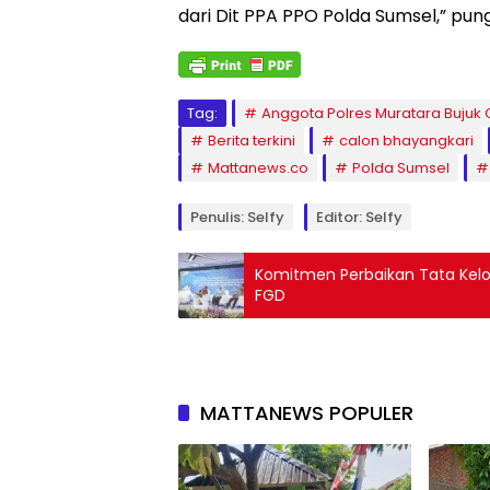
dari Dit PPA PPO Polda Sumsel,” pun
Tag:
Anggota Polres Muratara Bujuk
Berita terkini
calon bhayangkari
Mattanews.co
Polda Sumsel
Penulis: Selfy
Editor: Selfy
Komitmen Perbaikan Tata Kelol
FGD
MATTANEWS POPULER