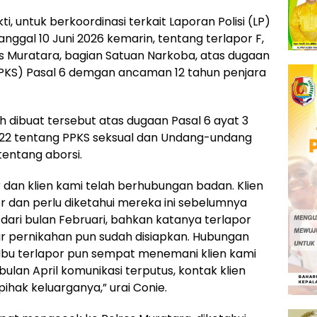
i, untuk berkoordinasi terkait Laporan Polisi (LP)
anggal 10 Juni 2026 kemarin, tentang terlapor F,
es Muratara, bagian Satuan Narkoba, atas dugaan
TPKS) Pasal 6 demgan ancaman 12 tahun penjara
 dibuat tersebut atas dugaan Pasal 6 ayat 3
2 tentang PPKS seksual dan Undang-undang
tentang aborsi.
 dan klien kami telah berhubungan badan. Klien
por dan perlu diketahui mereka ini sebelumnya
ri bulan Februari, bahkan katanya terlapor
r pernikahan pun sudah disiapkan. Hubungan
, Ibu terlapor pun sempat menemani klien kami
lan April komunikasi terputus, kontak klien
pihak keluarganya,” urai Conie.