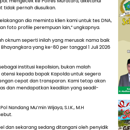
pat mengecek ke Polres Muratara, diketahui
 tidak pernah diusulkan.
elakangan dia meminta klien kami untuk tes DNA,
n foto profile perempuan lain,” ungkapnya.
ah oknum seperti inilah yang merusak nama baik
UT Bhayangkara yang ke-80 per tanggal 1 Juli 2026
bagai institusi kepolisian, bukan malah
 atensi kepada bapak Kapolda untuk segera
dengan cepat dan transparan. Kami tetap akan
tas dan mendapatkan keadilan yang seadil-
l Nandang Mu’min Wijaya, S.I.K., M.H
ebut.
el dan sekarang sedang ditangani oleh penyidik