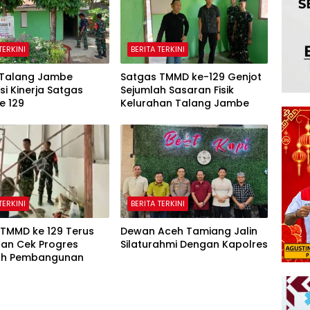
TERKINI
BERITA TERKINI
Talang Jambe
Satgas TMMD ke-129 Genjot
si Kinerja Satgas
Sejumlah Sasaran Fisik
e 129
Kelurahan Talang Jambe
TERKINI
BERITA TERKINI
 TMMD ke 129 Terus
Dewan Aceh Tamiang Jalin
dan Cek Progres
Silaturahmi Dengan Kapolres
ah Pembangunan