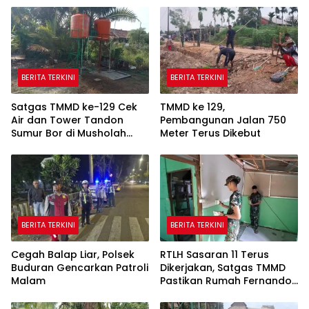
BERITA TERKINI
BERITA TERKINI
Satgas TMMD ke-129 Cek
TMMD ke 129,
Air dan Tower Tandon
Pembangunan Jalan 750
Sumur Bor di Musholah
Meter Terus Dikebut
Hidayatullah
BERITA TERKINI
BERITA TERKINI
Cegah Balap Liar, Polsek
RTLH Sasaran 11 Terus
Buduran Gencarkan Patroli
Dikerjakan, Satgas TMMD
Malam
Pastikan Rumah Fernando
Semakin Layak