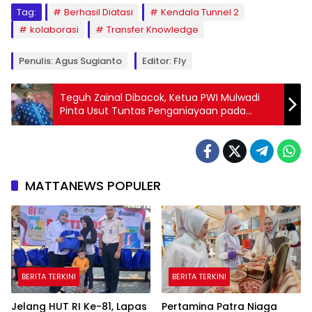
Tag:
Berhasil Diatasi
Kendala Tunnel 2
kolaborasi
Transfer Knowledge
Penulis: Agus Sugianto
Editor: Fly
Teguh Zainal Dibacok, Ketua PWI Mulwadi
Pinta Usut Tuntas Penganiayaan pada
Wartawan
MATTANEWS POPULER
BERITA TERKINI
BERITA TERKINI
Jelang HUT RI Ke-81, Lapas
Pertamina Patra Niaga