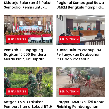
Sidoarjo Salurkan 45 Paket
Regional Sumbagsel Bawa
Sembako, Remisi untuk
UMKM Bengkulu Tampil di
Ratusan Napi dan 12 Bebas
Indonesia Fashion Week
2026
BERITA TERKINI
BERITA TERKINI
Pemkab Tulungagung
Kuasa Hukum Wabup PALI
Bagikan 10.000 Bendera
Pertanyakan Keabsahan
Merah Putih, Plt Bupati:
OTT dan Prosedur
Nasionalisme Harus Hidup
Penangkapan Kangkangi
di Setiap Rumah
Undang-Undang
BERITA TERKINI
BERITA TERKINI
Satgas TMMD Lakukan
Satgas TMMD ke-129 Kebut
Pembersihan di Lokasi RTLH
Finishing Pembangunan