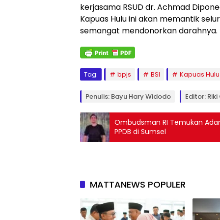
kerjasama RSUD dr. Achmad Diponego
Kapuas Hulu ini akan memantik sel
semangat mendonorkan darahnya. 
Tag:
bpjs
BSI
Kapuas Hulu
Penulis: Bayu Hary Widodo
Editor: Rik
Ombudsman RI Temukan Adanya
PPDB di Sumsel
MATTANEWS POPULER