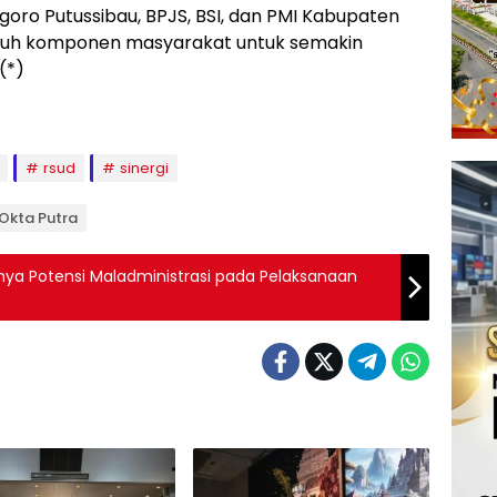
ro Putussibau, BPJS, BSI, dan PMI Kabupaten
uruh komponen masyarakat untuk semakin
(*)
rsud
sinergi
i Okta Putra
 Potensi Maladministrasi pada Pelaksanaan