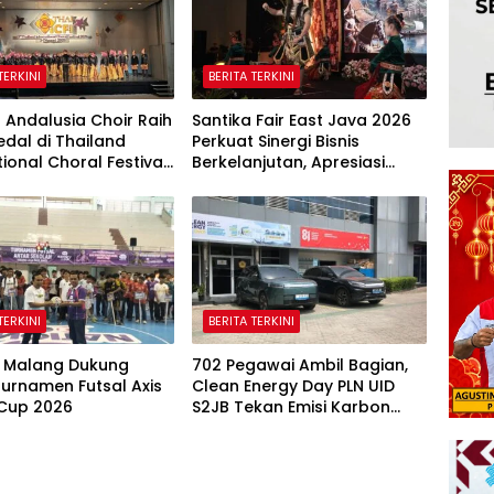
TERKINI
BERITA TERKINI
 Andalusia Choir Raih
Santika Fair East Java 2026
dal di Thailand
Perkuat Sinergi Bisnis
tional Choral Festival
Berkelanjutan, Apresiasi
Harumkan Nama
Mitra Korporasi Lewat
sia
Corporate Award
TERKINI
BERITA TERKINI
 Malang Dukung
702 Pegawai Ambil Bagian,
urnamen Futsal Axis
Clean Energy Day PLN UID
 Cup 2026
S2JB Tekan Emisi Karbon
Hingga 15 Ton