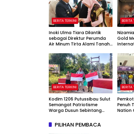
BERITA TERKINI
BERITA 
Inoki Ulma Tiara Dilantik
Nizamia
sebagai Direktur Perumda
Gold Me
Air Minum Tirta Alami Tanah
Interna
Datar Periode 2026–2031
2026, 
Indone
BERITA TERKINI
BERITA 
Kodim 1206 Putussibau Sulut
Pemkot
Semangat Patriotisme
Penuh T
Warga Dusun Sebintang
Nation
Lewat Lautan Bendera Merah
Putih
PILIHAN PEMBACA