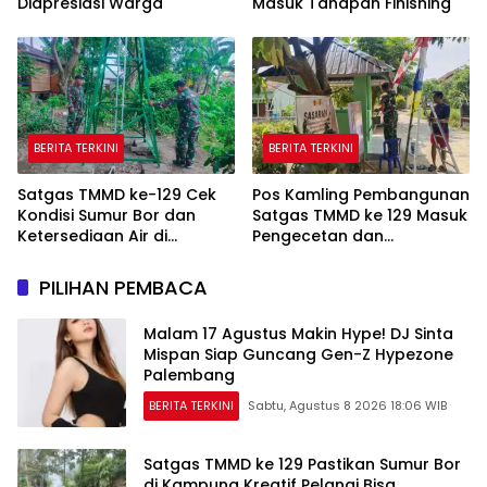
Diapresiasi Warga
Masuk Tahapan Finishing
BERITA TERKINI
BERITA TERKINI
Satgas TMMD ke-129 Cek
Pos Kamling Pembangunan
Kondisi Sumur Bor dan
Satgas TMMD ke 129 Masuk
Ketersediaan Air di
Pengecetan dan
Kampung Kreatif
Pembersihan
PILIHAN PEMBACA
Malam 17 Agustus Makin Hype! DJ Sinta
Mispan Siap Guncang Gen-Z Hypezone
Palembang
BERITA TERKINI
Sabtu, Agustus 8 2026 18:06 WIB
Satgas TMMD ke 129 Pastikan Sumur Bor
di Kampung Kreatif Pelangi Bisa