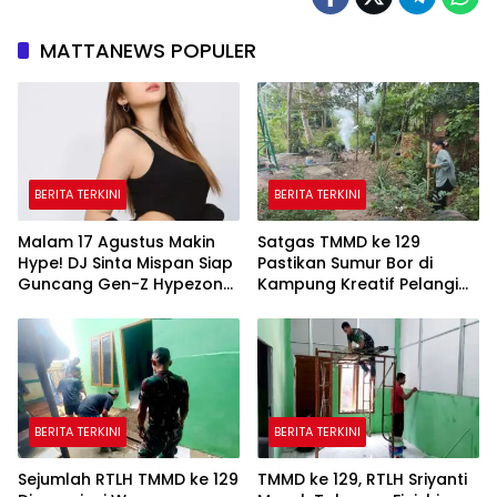
MATTANEWS POPULER
BERITA TERKINI
BERITA TERKINI
Malam 17 Agustus Makin
Satgas TMMD ke 129
Hype! DJ Sinta Mispan Siap
Pastikan Sumur Bor di
Guncang Gen-Z Hypezone
Kampung Kreatif Pelangi
Palembang
Bisa Digunakan
BERITA TERKINI
BERITA TERKINI
Sejumlah RTLH TMMD ke 129
TMMD ke 129, RTLH Sriyanti