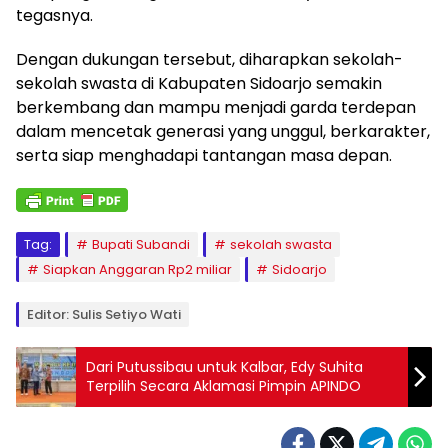
tegasnya.
Dengan dukungan tersebut, diharapkan sekolah-
sekolah swasta di Kabupaten Sidoarjo semakin
berkembang dan mampu menjadi garda terdepan
dalam mencetak generasi yang unggul, berkarakter,
serta siap menghadapi tantangan masa depan.
Tag:
Bupati Subandi
sekolah swasta
Siapkan Anggaran Rp2 miliar
Sidoarjo
Editor: Sulis Setiyo Wati
Dari Putussibau untuk Kalbar, Edy Suhita
Terpilih Secara Aklamasi Pimpin APINDO