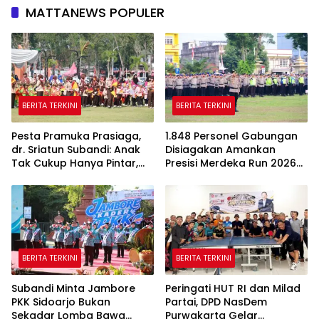
MATTANEWS POPULER
BERITA TERKINI
BERITA TERKINI
Pesta Pramuka Prasiaga,
1.848 Personel Gabungan
dr. Sriatun Subandi: Anak
Disiagakan Amankan
Tak Cukup Hanya Pintar,
Presisi Merdeka Run 2026
Karakter Baik Harus
di Jambi
Dibentuk Sejak Dini
BERITA TERKINI
BERITA TERKINI
Subandi Minta Jambore
Peringati HUT RI dan Milad
PKK Sidoarjo Bukan
Partai, DPD NasDem
Sekadar Lomba Bawa
Purwakarta Gelar