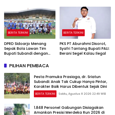
Pulang Piala tapi Juga Ilmu
Turnamen Olahraga
untuk Warga
hingga Baksos Gratis
BERITA TERKINI
BERITA TERKINI
DPRD Sidoarjo Menang
PKS PT Aburahmi Disorot,
Sepak Bola Lawan Tim
Syafri Tantang Bupati PALI:
Bupati Subandi dengan
Berani Segel Kalau Ilegal
Skor 3-1 di Gelora Delta
PILIHAN PEMBACA
Pesta Pramuka Prasiaga, dr. Sriatun
Subandi: Anak Tak Cukup Hanya Pintar,
Karakter Baik Harus Dibentuk Sejak Dini
BERITA TERKINI
Sabtu, Agustus 8 2026 22:49 WIB
1.848 Personel Gabungan Disiagakan
Amankan Presisi Merdeka Run 2026 di