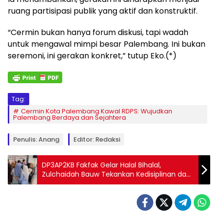
ruang partisipasi publik yang aktif dan konstruktif.
“Cermin bukan hanya forum diskusi, tapi wadah
untuk mengawal mimpi besar Palembang. Ini bukan
seremoni, ini gerakan konkret,” tutup Eko.(*)
Tag:
Cermin Kota Palembang Kawal RDPS: Wujudkan
Palembang Berdaya dan Sejahtera
Penulis: Anang
Editor: Redaksi
DP3AP2KB Fakfak Gelar Halal Bihalal,
Zulchaidah Bauw Tekankan Kedisiplinan dan
Kinerja Staf