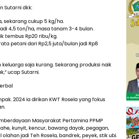
n Sutarni dkk:
ha, sekarang cukup 5 kg/ha.
 jadi 4,5 ton/ha, masa tanam 3-4 bulan.
nik tembus Rp20 ribu/kg.
rata petani dari Rp2,5 juta/bulan jadi Rp8
 keluarga saja kurang. Sekarang produksi naik
k,” ucap Sutarni.
erbal
mpak. 2024 ia dirikan KWT Rosela yang fokus
an.
 Pemberdayaan Masyarakat Pertamina PPMP
jahe, kunyit, kencur, bawang dayak, pegagan,
l olahan jadi Teh Rosela, bandrek, peyek, stik ubi.