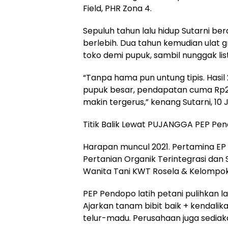
Field, PHR Zona 4.
Sepuluh tahun lalu hidup Sutarni be
berlebih. Dua tahun kemudian ulat 
toko demi pupuk, sambil nunggak list
“Tanpa hama pun untung tipis. Hasil 2
pupuk besar, pendapatan cuma Rp2,
makin tergerus,” kenang Sutarni, 10 J
Titik Balik Lewat PUJANGGA PEP Pe
Harapan muncul 2021. Pertamina EP
Pertanian Organik Terintegrasi da
Wanita Tani KWT Rosela & Kelompok
PEP Pendopo latih petani pulihkan 
Ajarkan tanam bibit baik + kendalik
telur-madu. Perusahaan juga sediaka