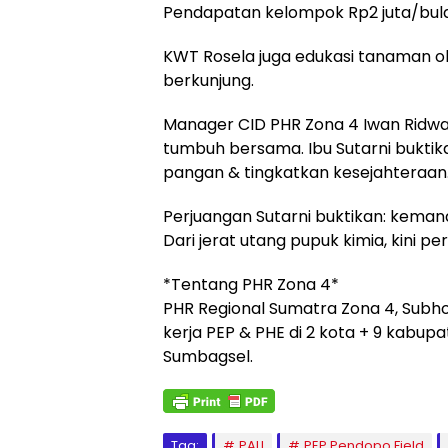
Pendapatan kelompok Rp2 juta/bul
KWT Rosela juga edukasi tanaman o
berkunjung.
Manager CID PHR Zona 4 Iwan Ridwan
tumbuh bersama. Ibu Sutarni bukti
pangan & tingkatkan kesejahteraan.
Perjuangan Sutarni buktikan: kemandir
Dari jerat utang pupuk kimia, kini p
*Tentang PHR Zona 4*
PHR Regional Sumatra Zona 4, Subho
kerja PEP & PHE di 2 kota + 9 kabu
Sumbagsel.
Tag:
PALI
PEP Pendopo Field