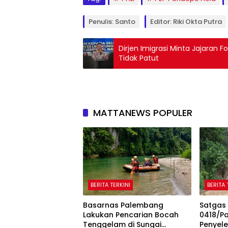
Penulis: Santo
Editor: Riki Okta Putra
Dirjen Imigrasi Minta Jajaran 
Tidak Patut
MATTANEWS POPULER
BERITA TERKINI
BERITA 
Basarnas Palembang
Satgas
Lakukan Pencarian Bocah
0418/P
Tenggelam di Sungai
Penyel