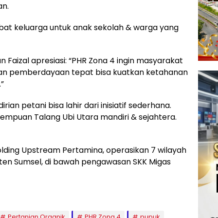
an.
bat keluarga untuk anak sekolah & warga yang
 Faizal apresiasi: “PHR Zona 4 ingin masyarakat
kan pemberdayaan tepat bisa kuatkan ketahanan
”
ian petani bisa lahir dari inisiatif sederhana.
erempuan Talang Ubi Utara mandiri & sejahtera.
lding Upstream Pertamina, operasikan 7 wilayah
paten Sumsel, di bawah pengawasan SKK Migas
Pertanian Organik
PHR Zona 4
pupuk