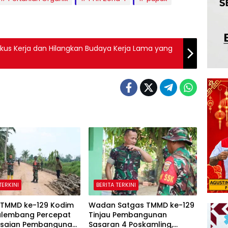
Fokus Kerja dan Hilangkan Budaya Kerja Lama yang
TERKINI
BERITA TERKINI
 TMMD ke-129 Kodim
Wadan Satgas TMMD ke-129
alembang Percepat
Tinjau Pembangunan
esaian Pembangunan
Sasaran 4 Poskamling,