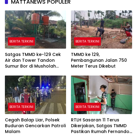
MATTANEWS POPULER
BERITA TERKINI
BERITA TERKINI
Satgas TMMD ke-129 Cek
TMMD ke 129,
Air dan Tower Tandon
Pembangunan Jalan 750
Sumur Bor di Musholah
Meter Terus Dikebut
Hidayatullah
BERITA TERKINI
BERITA TERKINI
Cegah Balap Liar, Polsek
RTLH Sasaran 11 Terus
Buduran Gencarkan Patroli
Dikerjakan, Satgas TMMD
Malam
Pastikan Rumah Fernando