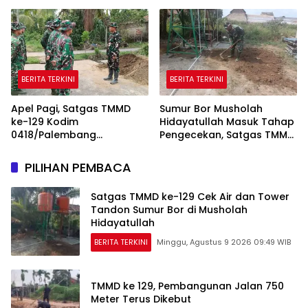
Semakin Layak
BERITA TERKINI
BERITA TERKINI
Apel Pagi, Satgas TMMD
Sumur Bor Musholah
ke-129 Kodim
Hidayatullah Masuk Tahap
0418/Palembang
Pengecekan, Satgas TMMD
Matangkan Kesiapan
Pastikan Air dan Tandon
Sebelum Bertugas
Berfungsi
PILIHAN PEMBACA
Satgas TMMD ke-129 Cek Air dan Tower
Tandon Sumur Bor di Musholah
Hidayatullah
BERITA TERKINI
Minggu, Agustus 9 2026 09:49 WIB
TMMD ke 129, Pembangunan Jalan 750
Meter Terus Dikebut