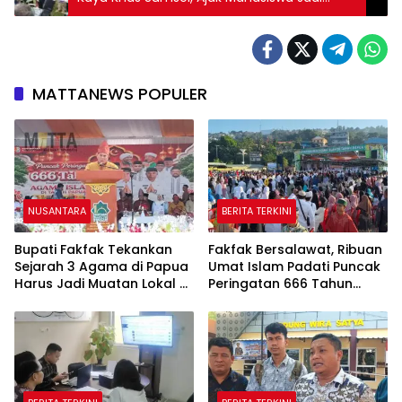
Garda Pelestarian Hutan
MATTANEWS POPULER
NUSANTARA
BERITA TERKINI
Bupati Fakfak Tekankan
Fakfak Bersalawat, Ribuan
Sejarah 3 Agama di Papua
Umat Islam Padati Puncak
Harus Jadi Muatan Lokal di
Peringatan 666 Tahun
Sekolah
Islam Masuk Tanah Papua