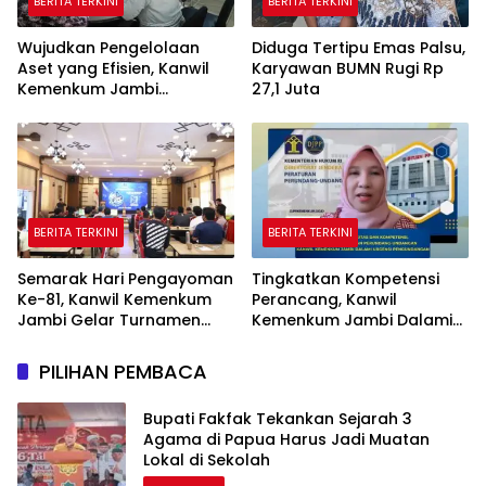
BERITA TERKINI
BERITA TERKINI
Wujudkan Pengelolaan
Diduga Tertipu Emas Palsu,
Aset yang Efisien, Kanwil
Karyawan BUMN Rugi Rp
Kemenkum Jambi
27,1 Juta
Laksanakan Lelang BMN
Secara Transparan
BERITA TERKINI
BERITA TERKINI
Semarak Hari Pengayoman
Tingkatkan Kompetensi
Ke-81, Kanwil Kemenkum
Perancang, Kanwil
Jambi Gelar Turnamen
Kemenkum Jambi Dalami
Domino, Catur, dan E-Sport
Urgensi Pengundangan
Peraturan Perundang-
PILIHAN PEMBACA
undangan
Bupati Fakfak Tekankan Sejarah 3
Agama di Papua Harus Jadi Muatan
Lokal di Sekolah