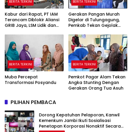
BERITA TERKINI
BERITA TERKINI
Kabur dari Rapat, PT IAM
Gerakan Pangan Murah
Terancam Diblokir Aliansi
Digelar di Tulungagung,
GRIB Jaya, LSM Lidik dan
Pemkab Tekan Gejolak
Warga PALI
Harga dan Jaga Daya Beli
Warga
BERITA TERKINI
BERITA TERKINI
Muba Percepat
Pemkot Pagar Alam Tekan
Transformasi Posyandu
Angka Stunting Dengan
Gerakan Orang Tua Asuh
PILIHAN PEMBACA
Dorong Kepatuhan Pelaporan, Kanwil
Kemenkum Jambi Ikuti Sosialisasi
Penetapan Korporasi Nonaktif Secara
Administratif