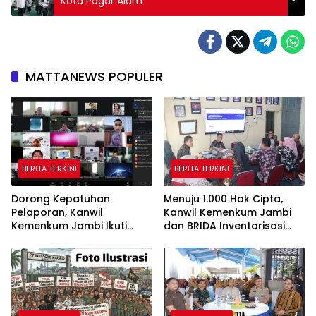
Kota Pagar Alam
MATTANEWS POPULER
BERITA TERKINI
BERITA TERKINI
Dorong Kepatuhan
Menuju 1.000 Hak Cipta,
Pelaporan, Kanwil
Kanwil Kemenkum Jambi
Kemenkum Jambi Ikuti
dan BRIDA Inventarisasi
Sosialisasi Penetapan
Potensi Karya Daerah
Korporasi Nonaktif Secara
Administratif