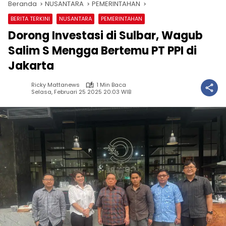
Beranda
NUSANTARA
PEMERINTAHAN
BERITA TERKINI
NUSANTARA
PEMERINTAHAN
Dorong Investasi di Sulbar, Wagub
Salim S Mengga Bertemu PT PPI di
Jakarta
Ricky Mattanews
1 Min Baca
Selasa, Februari 25 2025 20:03 WIB