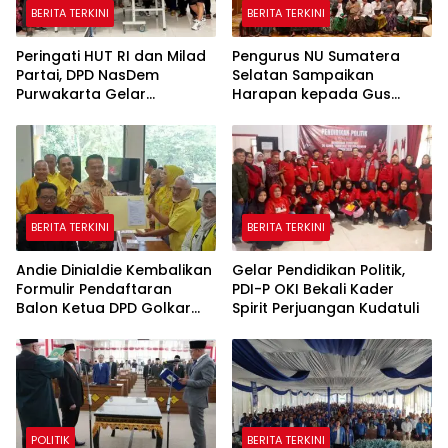
BERITA TERKINI
BERITA TERKINI
Peringati HUT RI dan Milad
Pengurus NU Sumatera
Partai, DPD NasDem
Selatan Sampaikan
Purwakarta Gelar
Harapan kepada Gus
Turnamen Olahraga
Rozin: Perkuat Ranting dan
hingga Baksos Gratis
Pesantren
BERITA TERKINI
BERITA TERKINI
Andie Dinialdie Kembalikan
Gelar Pendidikan Politik,
Formulir Pendaftaran
PDI-P OKI Bekali Kader
Balon Ketua DPD Golkar
Spirit Perjuangan Kudatuli
Sumsel
POLITIK
BERITA TERKINI