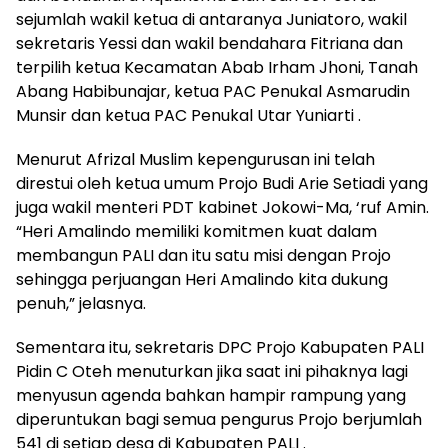
sejumlah wakil ketua di antaranya Juniatoro, wakil
sekretaris Yessi dan wakil bendahara Fitriana dan
terpilih ketua Kecamatan Abab Irham Jhoni, Tanah
Abang Habibunajar, ketua PAC Penukal Asmarudin
Munsir dan ketua PAC Penukal Utar Yuniarti .
Menurut Afrizal Muslim kepengurusan ini telah
direstui oleh ketua umum Projo Budi Arie Setiadi yang
juga wakil menteri PDT kabinet Jokowi-Ma, ‘ruf Amin.
“Heri Amalindo memiliki komitmen kuat dalam
membangun PALI dan itu satu misi dengan Projo
sehingga perjuangan Heri Amalindo kita dukung
penuh,” jelasnya.
Sementara itu, sekretaris DPC Projo Kabupaten PALI
Pidin C Oteh menuturkan jika saat ini pihaknya lagi
menyusun agenda bahkan hampir rampung yang
diperuntukan bagi semua pengurus Projo berjumlah
541 di setiap desa di Kabupaten PALI .