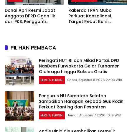
Donal Apri Resmi Jabat
Rakerda I PAN Muba
Anggota DPRD Ogan Ilir
Perkuat Konsolidasi,
dari PKS, Pengganti
Target Rebut Kursi
Muhammad Sayuti yang
Pimpinan DPRD
Meninggal Dunia
PILIHAN PEMBACA
Peringati HUT RI dan Milad Partai, DPD
NasDem Purwakarta Gelar Turnamen
Olahraga hingga Baksos Gratis
BERITA TERKINI
Sabtu, Agustus 8 2026 22:03 WIB
Pengurus NU Sumatera Selatan
Sampaikan Harapan kepada Gus Rozin:
Perkuat Ranting dan Pesantren
BERITA TERKINI
Jumat, Agustus 7 2026 10:19 WIB
Andie Dinialdie Kembalikan Formulir