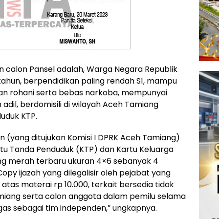
 calon Pansel adalah, Warga Negara Republik
 tahun, berpendidikan paling rendah S1, mampu
an rohani serta bebas narkoba, mempunyai
an adil, berdomisili di wilayah Aceh Tamiang
duduk KTP.
an (yang ditujukan Komisi I DPRK Aceh Tamiang)
tu Tanda Penduduk (KTP) dan Kartu Keluarga
ang merah terbaru ukuran 4×6 sebanyak 4
opy ijazah yang dilegalisir oleh pejabat yang
tas materai rp 10.000, terkait bersedia tidak
miang serta calon anggota dalam pemilu selama
as sebagai tim independen,” ungkapnya.