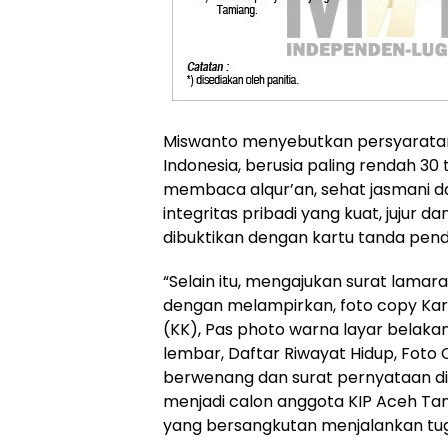
Miswanto menyebutkan persyaratan
Indonesia, berusia paling rendah 30
membaca alqur’an, sehat jasmani d
integritas pribadi yang kuat, jujur d
dibuktikan dengan kartu tanda pen
“Selain itu, mengajukan surat lamar
dengan melampirkan, foto copy Kar
(KK), Pas photo warna layar belak
lembar, Daftar Riwayat Hidup, Foto C
berwenang dan surat pernyataan di a
menjadi calon anggota KIP Aceh Ta
yang bersangkutan menjalankan tug