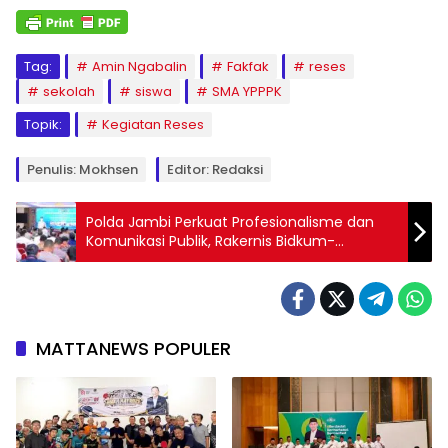
Tag:
Amin Ngabalin
Fakfak
reses
sekolah
siswa
SMA YPPPK
Topik:
Kegiatan Reses
Penulis: Mokhsen
Editor: Redaksi
Polda Jambi Perkuat Profesionalisme dan
Komunikasi Publik, Rakernis Bidkum-
Bidhumas Soroti Transformasi Hukum
Pidana Nasional
MATTANEWS POPULER