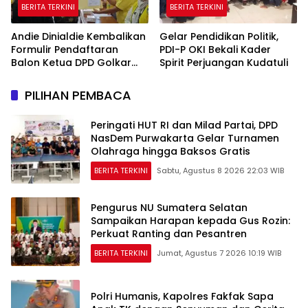
BERITA TERKINI
BERITA TERKINI
Andie Dinialdie Kembalikan
Gelar Pendidikan Politik,
Formulir Pendaftaran
PDI-P OKI Bekali Kader
Balon Ketua DPD Golkar
Spirit Perjuangan Kudatuli
Sumsel
PILIHAN PEMBACA
Peringati HUT RI dan Milad Partai, DPD
NasDem Purwakarta Gelar Turnamen
Olahraga hingga Baksos Gratis
BERITA TERKINI
Sabtu, Agustus 8 2026 22:03 WIB
Pengurus NU Sumatera Selatan
Sampaikan Harapan kepada Gus Rozin:
Perkuat Ranting dan Pesantren
BERITA TERKINI
Jumat, Agustus 7 2026 10:19 WIB
Polri Humanis, Kapolres Fakfak Sapa