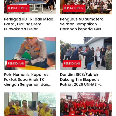
BERITA TERKINI
BERITA TERKINI
Peringati HUT RI dan Milad
Pengurus NU Sumatera
Partai, DPD NasDem
Selatan Sampaikan
Purwakarta Gelar
Harapan kepada Gus
Turnamen Olahraga
Rozin: Perkuat Ranting dan
hingga Baksos Gratis
Pesantren
PENDIDIKAN
PENDIDIKAN
Polri Humanis, Kapolres
Dandim 1803/Fakfak
Fakfak Sapa Anak TK
Dukung Tim Ekspedisi
dengan Senyuman dan
Patriot 2026 UNHAS –
Cerita
UNPAD Kaji Kawasan
Transmigrasi di Fakfak