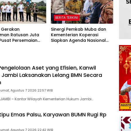
BERITA TERKINI
 Gerakan
Sinergi Pemkab Muba dan
man Ratusan Juta
Kementerian Koperasi
 Pusat Persemaian
Siapkan Agenda Nasional
aya Kemampo Perkuat
Hilirisasi Kelapa Sawit
an Persemaian
l*
engelolaan Aset yang Efisien, Kanwil
Jambi Laksanakan Lelang BMN Secara
n
Jumat, Agustus 7 2026 22:57 WIB
JAMBI – Kantor Wilayah Kementerian Hukum Jambi…
tipu Emas Palsu, Karyawan BUMN Rugi Rp
Jumat, Agustus 7 2026 22:42 WIB