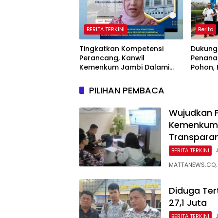
BERITA TERKINI
Berita
Tingkatkan Kompetensi
Dukung
Perancang, Kanwil
Penana
Kemenkum Jambi Dalami
Pohon,
Urgensi Pengundangan
Sriwij
Peraturan Perundang-
Jaring
PILIHAN PEMBACA
undangan
Nasiona
Wujudkan P
Kemenkum 
Transpara
BERITA TERKINI
MATTANEWS.CO, 
Diduga Ter
27,1 Juta
BERITA TERKINI