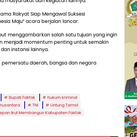
masyarakat dan kegiatan lainnya.
ama Rakyat Siap Mengawal Suksesi
sia Maju” acara berjalan lancar.
but menggambarkan salah satu tujuan yang ingin
kan menjadi momentum penting untuk semakin
dan instansi lainnya.
gi pemersatu daerah, bangsa dan negara
Bupati Fakfak
hukum kriminal
nusantara
TNI
Untung Tamsil
rdepan Ikut Membangun Kabupaten Fakfak