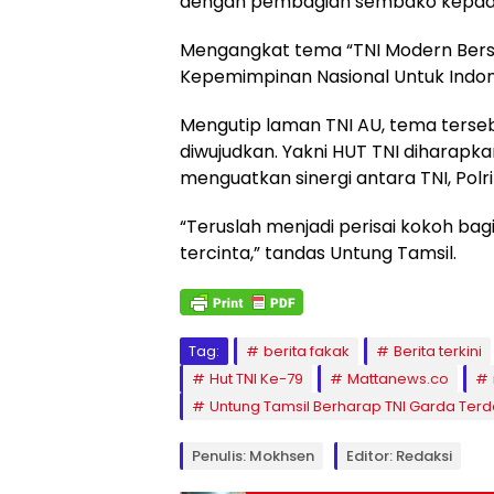
dengan pembagian sembako kepada 
Mengangkat tema “TNI Modern Bers
Kepemimpinan Nasional Untuk Indone
Mengutip laman TNI AU, tema terse
diwujudkan. Yakni HUT TNI diharap
menguatkan sinergi antara TNI, Polri 
“Teruslah menjadi perisai kokoh ba
tercinta,” tandas Untung Tamsil.
Tag:
berita fakak
Berita terkini
Hut TNI Ke-79
Mattanews.co
Untung Tamsil Berharap TNI Garda Te
Penulis: Mokhsen
Editor: Redaksi