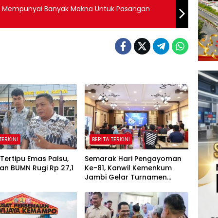
ar Mempunyai Banyak Makna Untuk Pasangan
TERKINI
BERITA TERKINI
Tertipu Emas Palsu,
Semarak Hari Pengayoman
an BUMN Rugi Rp 27,1
Ke-81, Kanwil Kemenkum
Jambi Gelar Turnamen
Domino, Catur, dan E-Sport