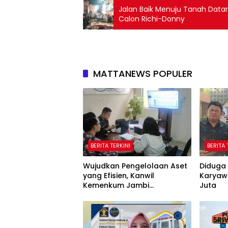
Jalan Baik Menuju Tanah Dat
Calon Richi-Donny
MATTANEWS POPULER
BERITA TERKINI
BERITA 
Wujudkan Pengelolaan Aset
Diduga 
yang Efisien, Kanwil
Karyaw
Kemenkum Jambi
Juta
Laksanakan Lelang BMN
Secara Transparan