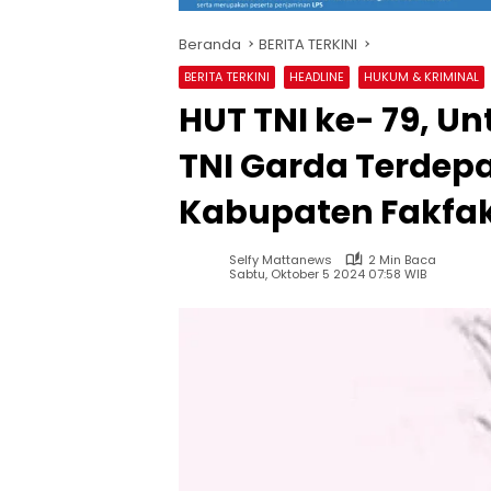
Beranda
BERITA TERKINI
BERITA TERKINI
HEADLINE
HUKUM & KRIMINAL
HUT TNI ke- 79, U
TNI Garda Terde
Kabupaten Fakfa
Selfy Mattanews
2 Min Baca
Sabtu, Oktober 5 2024 07:58 WIB