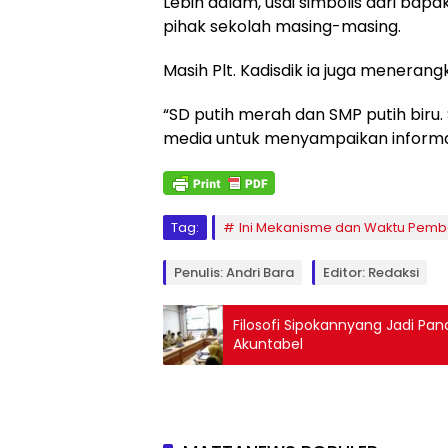
Lebih dalam, usai simbolis dari bapa
pihak sekolah masing-masing.
Masih Plt. Kadisdik ia juga menerang
“SD putih merah dan SMP putih biru
media untuk menyampaikan informasi
Tag:
Ini Mekanisme dan Waktu Pemba
Penulis: Andri Bara
Editor: Redaksi
Filosofi Sipokannyang Jadi Pa
Akuntabel