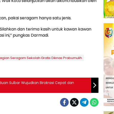
k Wali Kota selanjutkan akan dikontribusikan oleh
kan, pakai seragam hanya satu jenis.
. Silahkan dan terima kasih untuk kawan kawan
 ini,” pungkas Darmadi.
gian Seragam Sekolah Gratis Diknas Prabumulih
nduan Sulbar Wujudkan Birokrasi Cepat dan