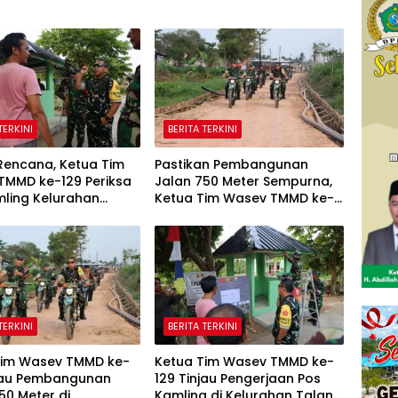
TERKINI
BERITA TERKINI
Rencana, Ketua Tim
Pastikan Pembangunan
TMMD ke-129 Periksa
Jalan 750 Meter Sempurna,
mling Kelurahan
Ketua Tim Wasev TMMD ke-
 Jambe
129 Tinjau Lokasi
Menggunakan Trail
TERKINI
BERITA TERKINI
Tim Wasev TMMD ke-
Ketua Tim Wasev TMMD ke-
njau Pembangunan
129 Tinjau Pengerjaan Pos
50 Meter di
Kamling di Kelurahan Talang