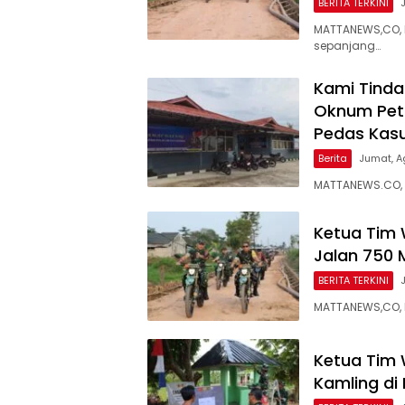
BERITA TERKINI
MATTANEWS,CO,
sepanjang…
Kami Tindak
Oknum Petu
Pedas Kasu
Berita
Jumat, A
MATTANEWS.CO,
Ketua Tim
Jalan 750 
BERITA TERKINI
MATTANEWS,CO, 
Ketua Tim 
Kamling di