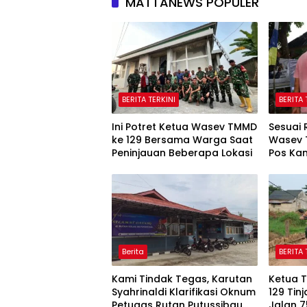
MATTANEWS POPULER
BERITA TERKINI
BERITA 
Ini Potret Ketua Wasev TMMD
Sesuai 
ke 129 Bersama Warga Saat
Wasev 
Peninjauan Beberapa Lokasi
Pos Ka
Talang
Berita
BERITA 
Kami Tindak Tegas, Karutan
Ketua 
Syahrinaldi Klarifikasi Oknum
129 Ti
Petugas Rutan Putussibau
Jalan 7