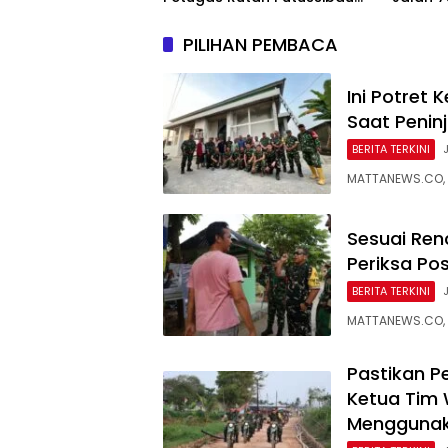
Terseret Komentar Pedas
Kelura
Kasus Pasien BPJS
PILIHAN PEMBACA
Ini Potret
Saat Penin
BERITA TERKINI
MATTANEWS.CO, 
Sesuai Ren
Periksa Po
BERITA TERKINI
MATTANEWS.CO, 
Pastikan 
Ketua Tim 
Menggunaka