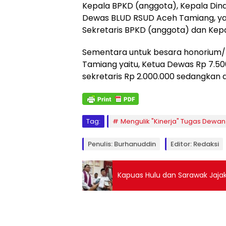
Kepala BPKD (anggota), Kepala Dina
Dewas BLUD RSUD Aceh Tamiang, yai
Sekretaris BPKD (anggota) dan Kep
Sementara untuk besara honorium
Tamiang yaitu, Ketua Dewas Rp 7.50
sekretaris Rp 2.000.000 sedangkan a
Tag:
Mengulik "Kinerja" Tugas Dew
Penulis: Burhanuddin
Editor: Redaksi
Kapuas Hulu dan Sarawak Jajak