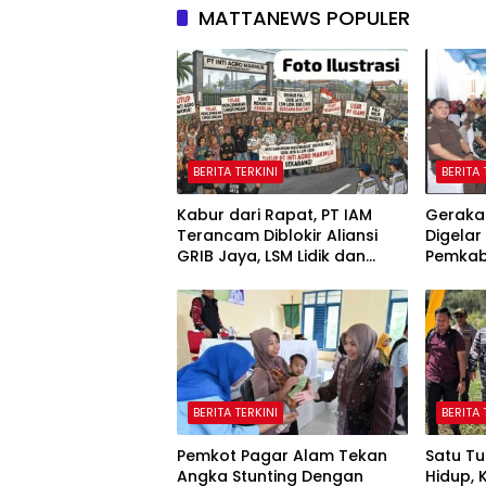
MATTANEWS POPULER
BERITA TERKINI
BERITA 
Kabur dari Rapat, PT IAM
Geraka
Terancam Diblokir Aliansi
Digelar
GRIB Jaya, LSM Lidik dan
Pemkab
Warga PALI
Harga 
Warga
BERITA TERKINI
BERITA 
Pemkot Pagar Alam Tekan
Satu Tu
Angka Stunting Dengan
Hidup, 