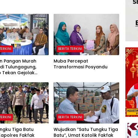
TERKINI
BERITA TERKINI
n Pangan Murah
Muba Percepat
 di Tulungagung,
Transformasi Posyandu
 Tekan Gejolak
dan Jaga Daya Beli
TERKINI
BERITA TERKINI
ngku Tiga Batu
Wujudkan “Satu Tungku Tiga
Kapolres Fakfak
Batu”, Umat Katolik Fakfak