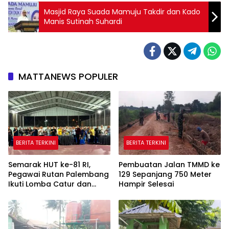
Masjid Raya Suada Mamuju Takdir dan Kado
Manis Sutinah Suhardi
MATTANEWS POPULER
BERITA TERKINI
BERITA TERKINI
Semarak HUT ke-81 RI,
Pembuatan Jalan TMMD ke
Pegawai Rutan Palembang
129 Sepanjang 750 Meter
Ikuti Lomba Catur dan
Hampir Selesai
Gaple Antar Pegawai