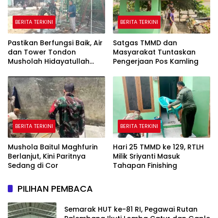
BERITA TERKINI
BERITA TERKINI
Pastikan Berfungsi Baik, Air
Satgas TMMD dan
dan Tower Tondon
Masyarakat Tuntaskan
Musholah Hidayatullah
Pengerjaan Pos Kamling
Dicek Satgas TMMD
BERITA TERKINI
BERITA TERKINI
Mushola Baitul Maghfurin
Hari 25 TMMD ke 129, RTLH
Berlanjut, Kini Paritnya
Milik Sriyanti Masuk
Sedang di Cor
Tahapan Finishing
PILIHAN PEMBACA
Semarak HUT ke-81 RI, Pegawai Rutan