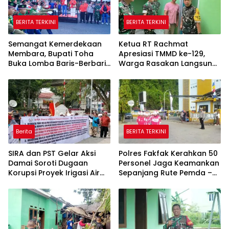
BERITA TERKINI
BERITA TERKINI
Semangat Kemerdekaan
Ketua RT Rachmat
Membara, Bupati Toha
Apresiasi TMMD ke-129,
Buka Lomba Baris-Berbaris
Warga Rasakan Langsung
HUT ke-81 RI di Muba
Manfaat Pembangunan
Berita
BERITA TERKINI
SIRA dan PST Gelar Aksi
Polres Fakfak Kerahkan 50
Damai Soroti Dugaan
Personel Jaga Keamankan
Korupsi Proyek Irigasi Air
Sepanjang Rute Pemda –
Lemutu, Desak Harmison
RTH
Dihadirkan di Persidangan