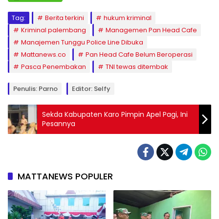
Tag:
Berita terkini
hukum kriminal
Kriminal palembang
Managemen Pan Head Cafe
Manajemen Tunggu Police Line Dibuka
Mattanews.co
Pan Head Cafe Belum Beroperasi
Pasca Penembakan
TNI tewas ditembak
Penulis: Parno
Editor: Selfy
Sekda Kabupaten Karo Pimpin Apel Pagi, Ini
Pesannya
MATTANEWS POPULER