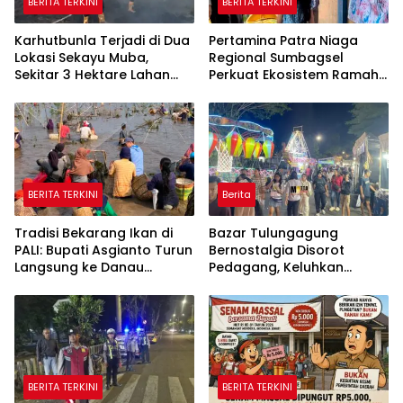
BERITA TERKINI
BERITA TERKINI
Karhutbunla Terjadi di Dua
Pertamina Patra Niaga
Lokasi Sekayu Muba,
Regional Sumbagsel
Sekitar 3 Hektare Lahan
Perkuat Ekosistem Ramah
Terbakar
Anak melalui Program
TAMASYA
BERITA TERKINI
Berita
Tradisi Bekarang Ikan di
Bazar Tulungagung
PALI: Bupati Asgianto Turun
Bernostalgia Disorot
Langsung ke Danau
Pedagang, Keluhkan
Sebetung
Pungutan Kebersihan
hingga Listrik Sering Mati
BERITA TERKINI
BERITA TERKINI