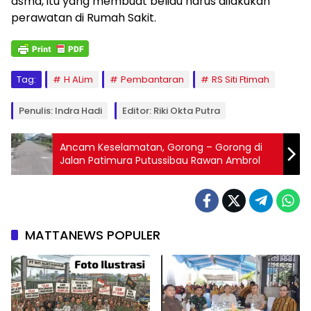
asma, itu yang membuat beliau harus dilakukan
perawatan di Rumah Sakit.
Tag:
H ALim
Pembantaran
RS Siti Ftimah
Penulis: Indra Hadi
Editor: Riki Okta Putra
Ancam Keselamatan, Gorong – Gorong di
Jalan Patimura Putussibau Rawan Ambrol
MATTANEWS POPULER