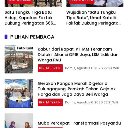
BERITA TERKINI
BERITA TERKINI
Satu Tungku Tiga Batu
Wujudkan “Satu Tungku
Hidup, Kapolres Fakfak
Tiga Batu”, Umat Katolik
Dukung Peringatan 666
Fakfak Dukung Peringatan
Tahun Islam di Tanah
666 Tahun Islam Masuk
Papua
Papua
PILIHAN PEMBACA
Kabur dari Rapat, PT IAM Terancam
Diblokir Aliansi GRIB Jaya, LSM Lidik dan
Warga PALI
BERITA TERKINI
Kamis, Agustus 6 2026 22:24 WIB
Gerakan Pangan Murah Digelar di
Tulungagung, Pemkab Tekan Gejolak
Harga dan Jaga Daya Beli Warga
BERITA TERKINI
Kamis, Agustus 6 2026 22:21 WIB
Muba Percepat Transformasi Posyandu