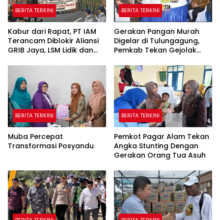
BERITA TERKINI
BERITA TERKINI
Kabur dari Rapat, PT IAM
Gerakan Pangan Murah
Terancam Diblokir Aliansi
Digelar di Tulungagung,
GRIB Jaya, LSM Lidik dan
Pemkab Tekan Gejolak
Warga PALI
Harga dan Jaga Daya Beli
Warga
BERITA TERKINI
BERITA TERKINI
Muba Percepat
Pemkot Pagar Alam Tekan
Transformasi Posyandu
Angka Stunting Dengan
Gerakan Orang Tua Asuh