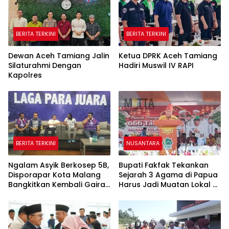
BERITA TERKINI
BERITA TERKINI
Dewan Aceh Tamiang Jalin
Ketua DPRK Aceh Tamiang
Silaturahmi Dengan
Hadiri Muswil IV RAPI
Kapolres
BERITA TERKINI
NUSANTARA
Ngalam Asyik Berkosep 5B,
Bupati Fakfak Tekankan
Disporapar Kota Malang
Sejarah 3 Agama di Papua
Bangkitkan Kembali Gairah
Harus Jadi Muatan Lokal di
Tinju Profesional
Sekolah