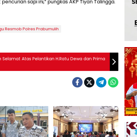
k pencurian sapi ini,” pungkas AKP Tiyan Talingga.
ggu Resmob Polres Prabumulih
 Selamat Atas Pelantikan H.Ratu Dewa dan Prima