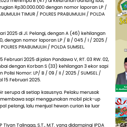
i 2025 menimpa B (47) di Kelurahan Gunung Ibul,
erugian Rp30.000.000 dengan nomor laporan LP /
 PRABUMULIH TIMUR / POLRES PRABUMULIH / POLDA
ri 2025 di Jl. Pelangi, dengan A (46) kehilangan
, dengan nomor laporan LP / B / 045 / I / 2025 /
 POLRES PRABUMULIH / POLDA SUMSEL.
5 Februari 2025 di jalan Pandawa V, RT. 03 RW. 02,
i dengan Korban S (33) kehilangan 3 ekor sapi
Polisi Nomor: LP/ B / 09 / II / 2025 / SUMSEL /
 15 Februari 2025.
 serupa di setiap kasusnya. Pelaku merusak
 membawa sapi menggunakan mobil pick-up
al pelangi, lalu menjual hewan curian ke luar
Tiyan Talingga, S.T., M.T. yang didampingi IPDA