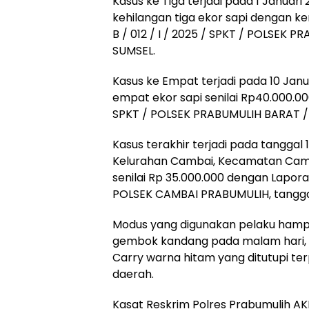
Kasus ke Tiga terjadi pada 1 Januar
kehilangan tiga ekor sapi dengan k
B / 012 / I / 2025 / SPKT / POLSEK
SUMSEL.
Kasus ke Empat terjadi pada 10 Janua
empat ekor sapi senilai Rp40.000.000
SPKT / POLSEK PRABUMULIH BARAT /
Kasus terakhir terjadi pada tanggal 1
Kelurahan Cambai, Kecamatan Camba
senilai Rp 35.000.000 dengan Laporan 
POLSEK CAMBAI PRABUMULIH, tanggal
Modus yang digunakan pelaku hampir
gembok kandang pada malam hari,
Carry warna hitam yang ditutupi terp
daerah.
Kasat Reskrim Polres Prabumulih AKP 