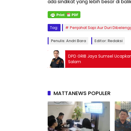
ada sindikat yang lebih besar di bali
Tag:
Penjahat Sapi Aur Duri Dibelen
Penulis: Andri Bara
Editor: Redaksi
DPD GRIB Jaya Sumsel Ucapkan
Salam
MATTANEWS POPULER