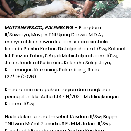
MATTANEWS.CO, PALEMBANG –
Pangdam
II/Sriwijaya, Mayjen TNI Ujang Darwis, M.D.A.,
menyerahkan hewan kurban secara simbolis
kepada Panitia Kurban Bintaljarahdam II/Swj, Kolonel
Inf Fauzan Taher, S.Ag, di Mabintaljarahdam II/Swj,
Jalan Jenderal Sudirman, Keluraha Sekip Jaya,
Kecamagan Kemuning, Palembang, Rabu
(27/05/2026).
Kegiatan ini merupakan bagian dari rangkaian
peringatan Idul Adha 1447 H/2026 M di lingkungan
Kodam II/Swj.
Hadir dalam acara tersebut Kasdam II/Swj Brigjen
TNI Iwan Ma’ruf Zainudin, S.E., M.M., Irdam II/Swj,
Kapoksahli Pangdam, para Asisten Kasdam,