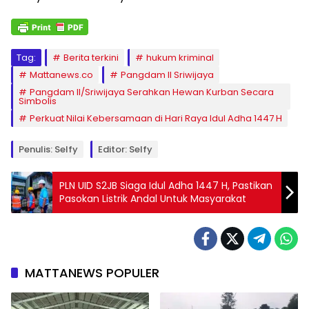
Tag:
Berita terkini
hukum kriminal
Mattanews.co
Pangdam II Sriwijaya
Pangdam II/Sriwijaya Serahkan Hewan Kurban Secara
Simbolis
Perkuat Nilai Kebersamaan di Hari Raya Idul Adha 1447 H
Penulis: Selfy
Editor: Selfy
PLN UID S2JB Siaga Idul Adha 1447 H, Pastikan
Pasokan Listrik Andal Untuk Masyarakat
MATTANEWS POPULER