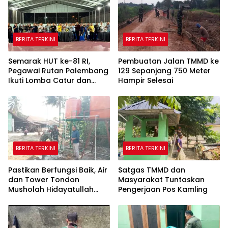
BERITA TERKINI
BERITA TERKINI
Semarak HUT ke-81 RI,
Pembuatan Jalan TMMD ke
Pegawai Rutan Palembang
129 Sepanjang 750 Meter
Ikuti Lomba Catur dan
Hampir Selesai
Gaple Antar Pegawai
BERITA TERKINI
BERITA TERKINI
Pastikan Berfungsi Baik, Air
Satgas TMMD dan
dan Tower Tondon
Masyarakat Tuntaskan
Musholah Hidayatullah
Pengerjaan Pos Kamling
Dicek Satgas TMMD