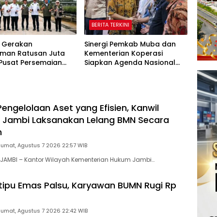
BERITA TERKINI
 Gerakan
Sinergi Pemkab Muba dan
man Ratusan Juta
Kementerian Koperasi
 Pusat Persemaian
Siapkan Agenda Nasional
aya Kemampo Perkuat
Hilirisasi Kelapa Sawit
an Persemaian
l*
engelolaan Aset yang Efisien, Kanwil
Jambi Laksanakan Lelang BMN Secara
n
Jumat, Agustus 7 2026 22:57 WIB
JAMBI – Kantor Wilayah Kementerian Hukum Jambi…
tipu Emas Palsu, Karyawan BUMN Rugi Rp
Jumat, Agustus 7 2026 22:42 WIB