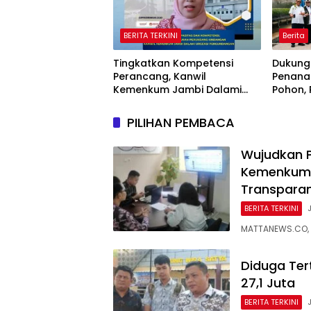
BERITA TERKINI
Berita
Tingkatkan Kompetensi
Dukung
Perancang, Kanwil
Penana
Kemenkum Jambi Dalami
Pohon,
Urgensi Pengundangan
Sriwij
Peraturan Perundang-
Jaring
PILIHAN PEMBACA
undangan
Nasiona
Wujudkan P
Kemenkum 
Transpara
BERITA TERKINI
MATTANEWS.CO, 
Diduga Ter
27,1 Juta
BERITA TERKINI