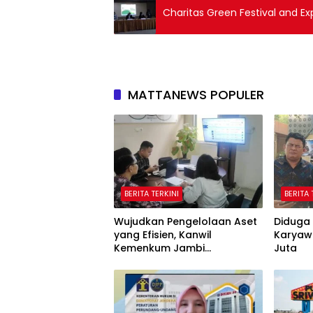
Charitas Green Festival and E
MATTANEWS POPULER
BERITA TERKINI
BERITA 
Wujudkan Pengelolaan Aset
Diduga 
yang Efisien, Kanwil
Karyaw
Kemenkum Jambi
Juta
Laksanakan Lelang BMN
Secara Transparan