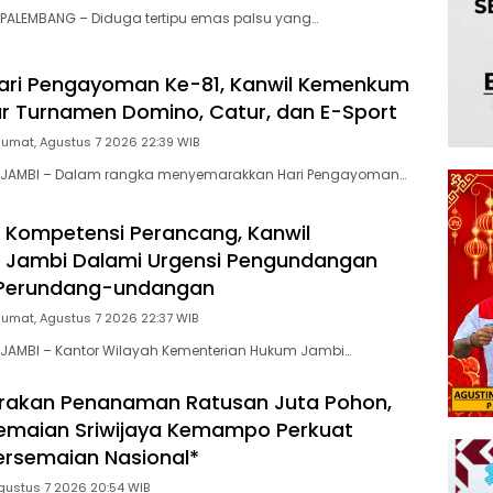
PALEMBANG – Diduga tertipu emas palsu yang…
ari Pengayoman Ke-81, Kanwil Kemenkum
r Turnamen Domino, Catur, dan E-Sport
Jumat, Agustus 7 2026 22:39 WIB
 JAMBI – Dalam rangka menyemarakkan Hari Pengayoman…
 Kompetensi Perancang, Kanwil
Jambi Dalami Urgensi Pengundangan
 Perundang-undangan
Jumat, Agustus 7 2026 22:37 WIB
JAMBI – Kantor Wilayah Kementerian Hukum Jambi…
rakan Penanaman Ratusan Juta Pohon,
emaian Sriwijaya Kemampo Perkuat
ersemaian Nasional*
gustus 7 2026 20:54 WIB