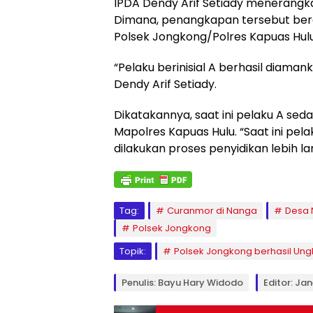
IPDA Dendy Arif Setiady menerangkan
Dimana, penangkapan tersebut berda
Polsek Jongkong/Polres Kapuas Hulu
“Pelaku berinisial A berhasil diama
Dendy Arif Setiady.
Dikatakannya, saat ini pelaku A seda
Mapolres Kapuas Hulu. “Saat ini pe
dilakukan proses penyidikan lebih lan
Tag:
Curanmor di Nanga
Desa
Polsek Jongkong
Topik:
Polsek Jongkong berhasil Un
Penulis: Bayu Hary Widodo
Editor: Ja