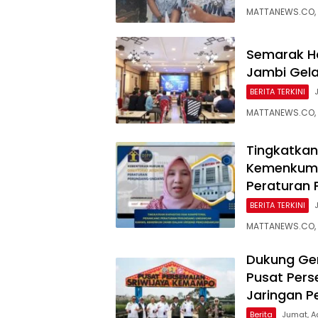
MATTANEWS.CO, 
Semarak H
Jambi Gela
BERITA TERKINI
MATTANEWS.CO,
Tingkatkan
Kemenkum 
Peraturan
BERITA TERKINI
MATTANEWS.CO, 
Dukung Ge
Pusat Pers
Jaringan P
Berita
Jumat, A