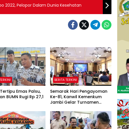
xpo 2022, Pelopor Dalam Dunia Kesehatan
TERKINI
BERITA TERKINI
Tertipu Emas Palsu,
Semarak Hari Pengayoman
an BUMN Rugi Rp 27,1
Ke-81, Kanwil Kemenkum
Jambi Gelar Turnamen
Domino, Catur, dan E-Sport