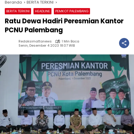
Beranda
BERITA TERKINI
BERITA TERKINI
HEADLINE
PEMKOT PALEMBANG
Ratu Dewa Hadiri Peresmian Kantor
PCNU Palembang
Redaksimattanews
1 Min Baca
Senin, Desember 4 2023 18:07 WIB