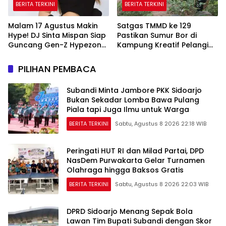
BERITA TERKINI
BERITA TERKINI
Malam 17 Agustus Makin
Satgas TMMD ke 129
Hype! DJ Sinta Mispan Siap
Pastikan Sumur Bor di
Guncang Gen-Z Hypezone
Kampung Kreatif Pelangi
Palembang
Bisa Digunakan
PILIHAN PEMBACA
Subandi Minta Jambore PKK Sidoarjo
Bukan Sekadar Lomba Bawa Pulang
Piala tapi Juga Ilmu untuk Warga
BERITA TERKINI
Sabtu, Agustus 8 2026 22:18 WIB
Peringati HUT RI dan Milad Partai, DPD
NasDem Purwakarta Gelar Turnamen
Olahraga hingga Baksos Gratis
BERITA TERKINI
Sabtu, Agustus 8 2026 22:03 WIB
DPRD Sidoarjo Menang Sepak Bola
Lawan Tim Bupati Subandi dengan Skor