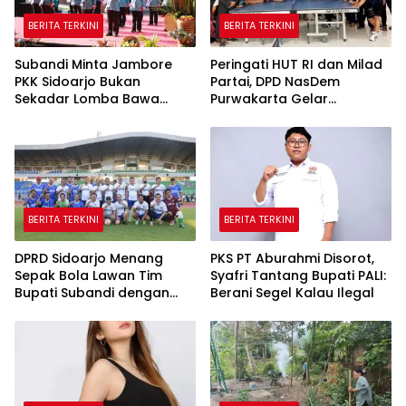
BERITA TERKINI
BERITA TERKINI
Subandi Minta Jambore
Peringati HUT RI dan Milad
PKK Sidoarjo Bukan
Partai, DPD NasDem
Sekadar Lomba Bawa
Purwakarta Gelar
Pulang Piala tapi Juga Ilmu
Turnamen Olahraga
untuk Warga
hingga Baksos Gratis
BERITA TERKINI
BERITA TERKINI
DPRD Sidoarjo Menang
PKS PT Aburahmi Disorot,
Sepak Bola Lawan Tim
Syafri Tantang Bupati PALI:
Bupati Subandi dengan
Berani Segel Kalau Ilegal
Skor 3-1 di Gelora Delta