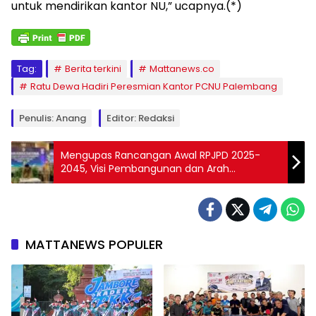
untuk mendirikan kantor NU,” ucapnya.(*)
Tag:
Berita terkini
Mattanews.co
Ratu Dewa Hadiri Peresmian Kantor PCNU Palembang
Penulis: Anang
Editor: Redaksi
Mengupas Rancangan Awal RPJPD 2025-
2045, Visi Pembangunan dan Arah
Kesejahteraan Kabupaten Tulungagung
MATTANEWS POPULER