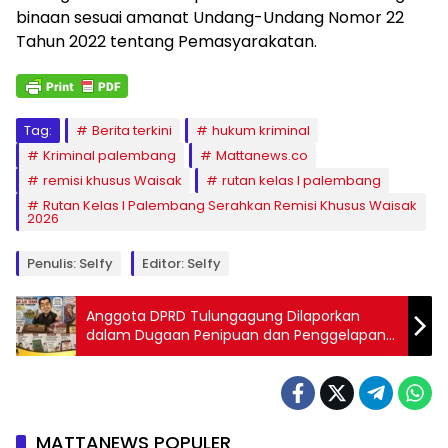
binaan sesuai amanat Undang-Undang Nomor 22
Tahun 2022 tentang Pemasyarakatan.
Tag:
Berita terkini
hukum kriminal
Kriminal palembang
Mattanews.co
remisi khusus Waisak
rutan kelas I palembang
Rutan Kelas I Palembang Serahkan Remisi Khusus Waisak
2026
Penulis: Selfy
Editor: Selfy
Anggota DPRD Tulungagung Dilaporkan
dalam Dugaan Penipuan dan Penggelapan
Pengurusan AJB Tanah, Kasus Mengendap
Hampir Dua Tahun
MATTANEWS POPULER