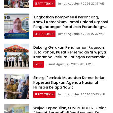
BERITA TERKINI
Jumat, Agustus 7 2026 22:39 WIB
Tingkatkan Kompetensi Perancang,
Kanwil Kemenkum Jambi Dalami Urgensi
Pengundangan Peraturan Perundang-
undangan
BERITA TERKINI
Jumat, Agustus 7 2026 22:37 WIB
Dukung Gerakan Penanaman Ratusan
Juta Pohon, Pusat Persemaian Sriwijaya
Kemampo Perkuat Jaringan Persemaian
Nasional*
Berita
Jumat, Agustus 7 2026 20:54 WIB
Sinergi Pemkab Muba dan Kementerian
Koperasi Siapkan Agenda Nasional
Hilirisasi Kelapa Sawit
BERITA TERKINI
Jumat, Agustus 7 2026 20:53 WIB
Wujud Kepedulian, SDM PT KOPSRI Gelar
“Jum’at Berbagi” di Panti Asuhan Tali