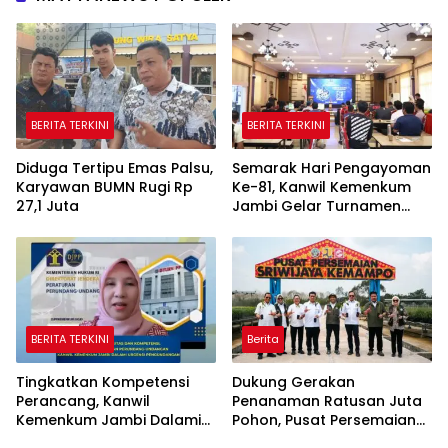
BERITA TERKINI
BERITA TERKINI
Diduga Tertipu Emas Palsu,
Semarak Hari Pengayoman
Karyawan BUMN Rugi Rp
Ke-81, Kanwil Kemenkum
27,1 Juta
Jambi Gelar Turnamen
Domino, Catur, dan E-Sport
BERITA TERKINI
Berita
Tingkatkan Kompetensi
Dukung Gerakan
Perancang, Kanwil
Penanaman Ratusan Juta
Kemenkum Jambi Dalami
Pohon, Pusat Persemaian
Urgensi Pengundangan
Sriwijaya Kemampo