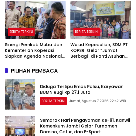
Peraturan Perundang-
Perkuat Jaringan
undangan
Persemaian Nasional*
BERITA TERKINI
BERITA TERKINI
Sinergi Pemkab Muba dan
Wujud Kepedulian, SDM PT
Kementerian Koperasi
KOPSRI Gelar “Jum’at
Siapkan Agenda Nasional
Berbagi” di Panti Asuhan
Hilirisasi Kelapa Sawit
Tali Kasih Palembang
PILIHAN PEMBACA
Diduga Tertipu Emas Palsu, Karyawan
BUMN Rugi Rp 27,1 Juta
BERITA TERKINI
Jumat, Agustus 7 2026 22:42 WIB
Semarak Hari Pengayoman Ke-81, Kanwil
Kemenkum Jambi Gelar Turnamen
Domino, Catur, dan E-Sport