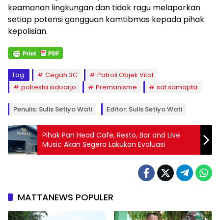
keamanan lingkungan dan tidak ragu melaporkan
setiap potensi gangguan kamtibmas kepada pihak
kepolisian.
Tag:
Cegah 3C
Patroli Objek Vital
polresta sidoarjo
Premanisme
sat samapta
Penulis: Sulis Setiyo Wati
Editor: Sulis Setiyo Wati
Pihak Pan Head Cafe, Resto, Bar and Live
Music Akan Segera Lakukan Evaluasi
MATTANEWS POPULER