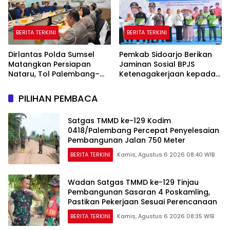
BERITA TERKINI
BERITA TERKINI
Dirlantas Polda Sumsel
Pemkab Sidoarjo Berikan
Matangkan Persiapan
Jaminan Sosial BPJS
Nataru, Tol Palembang–
Ketenagakerjaan kepada
Betung Diproyeksikan
42.210 Pekerja Rentan
Fungsional Akhir 2026
PILIHAN PEMBACA
Satgas TMMD ke-129 Kodim
0418/Palembang Percepat Penyelesaian
Pembangunan Jalan 750 Meter
BERITA TERKINI
Kamis, Agustus 6 2026 08:40 WIB
Wadan Satgas TMMD ke-129 Tinjau
Pembangunan Sasaran 4 Poskamling,
Pastikan Pekerjaan Sesuai Perencanaan
BERITA TERKINI
Kamis, Agustus 6 2026 08:35 WIB