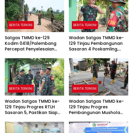
BERITA TERKINI
BERITA TERKINI
Satgas TMMD ke-129
Wadan Satgas TMMD ke-
Kodim 0418/Palembang
129 Tinjau Pembangunan
Percepat Penyelesaian
Sasaran 4 Poskamling,
Pembangunan Jalan 750
Pastikan Pekerjaan Sesuai
Meter
Perencanaan
BERITA TERKINI
BERITA TERKINI
Wadan Satgas TMMD ke-
Wadan Satgas TMMD ke-
129 Tinjau Progres RTLH
129 Tinjau Progres
Sasaran 5, Pastikan Siap
Pembangunan Mushola
Dihuni Pemilik Suwarni
Baitul Makfurin