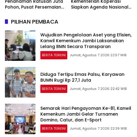
Penanaman Ratusan Juta
Kementerian Koperasi
Pohon, Pusat Persemaian
Siapkan Agenda Nasional
Sriwijaya Kemampo
Hilirisasi Kelapa Sawit
Perkuat Jaringan
PILIHAN PEMBACA
Persemaian Nasional*
Wujudkan Pengelolaan Aset yang Efisien,
Kanwil Kemenkum Jambi Laksanakan
Lelang BMN Secara Transparan
BERITA TERKINI
Jumat, Agustus 7 2026 22:57 WIB
Diduga Tertipu Emas Palsu, Karyawan
BUMN Rugi Rp 27,1 Juta
BERITA TERKINI
Jumat, Agustus 7 2026 22:42 WIB
Semarak Hari Pengayoman Ke-81, Kanwil
Kemenkum Jambi Gelar Turnamen
Domino, Catur, dan E-Sport
BERITA TERKINI
Jumat, Agustus 7 2026 22:39 WIB