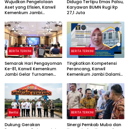
Wujudkan Pengelolaan
Diduga Tertipu Emas Palsu,
Aset yang Efisien, Kanwil
Karyawan BUMN Rugi Rp
Kemenkum Jambi
27,1 Juta
Laksanakan Lelang BMN
Secara Transparan
BERITA TERKINI
BERITA TERKINI
Semarak Hari Pengayoman
Tingkatkan Kompetensi
Ke-81, Kanwil Kemenkum
Perancang, Kanwil
Jambi Gelar Turnamen
Kemenkum Jambi Dalami
Domino, Catur, dan E-Sport
Urgensi Pengundangan
Peraturan Perundang-
undangan
Berita
BERITA TERKINI
Dukung Gerakan
Sinergi Pemkab Muba dan