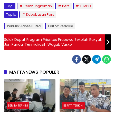
Tag:
Pembungkaman
Pers
TEMPO
Topik:
Kebebasan Pers
Penulis: Janes Putra
Editor: Redaksi
Solok Dapat Program Prioritas Prabowo Sekolah Rakyat,
Jon Pandu: Terimakasih Wagub Vasko
MATTANEWS POPULER
BERITA TERKINI
BERITA TERKINI