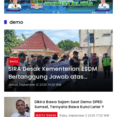
demo
Berita
SIRA Desak Kementerian ESDM
Bertanggung Jawab atas
Gagalnya Pengawasan Tambang
Jumat, September 12 2025 14:20 WIB
di Sumsel
Dikira Bawa Sajam Saat Demo DPRD
Sumsel, Ternyata Bawa Kunci Leter Y
BERITA TERKINI
Rabu, September 3 2025 17:32 WIB