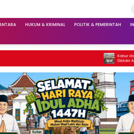
ANTARA
HUKUM & KRIMINAL
POLITIK & PEMERINTAH
I
Kabur dari Rapat, PT IAM Teran
Diblokir Aliansi GRIB Jaya, LSM Li
Warga PALI