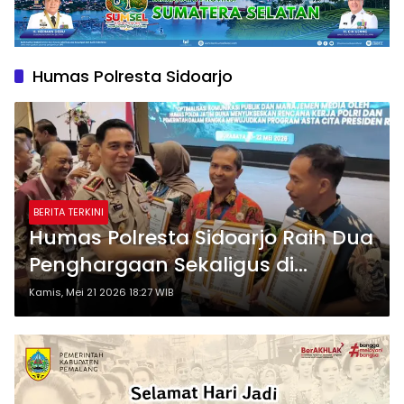
Humas Polresta Sidoarjo
BERITA TERKINI
Humas Polresta Sidoarjo Raih Dua
Penghargaan Sekaligus di
Rakernis Bidhumas Polda Jatim
Kamis, Mei 21 2026 18:27 WIB
2026