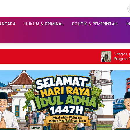
ANTARA
HUKUM & KRIMINAL
POLITIK & PEMERINTAH
I
Satgas TMMD ke 129 Terus Awas
Progres Sejumlah Pembanguna