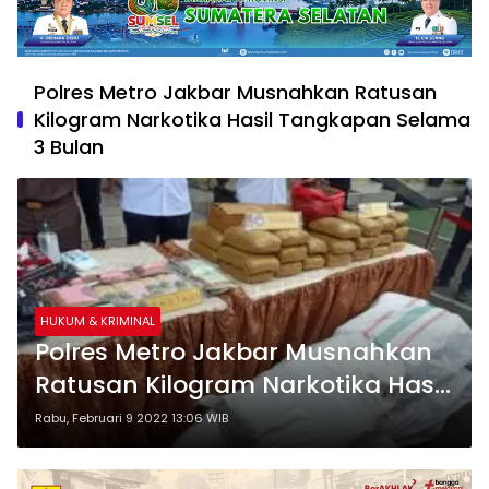
Polres Metro Jakbar Musnahkan Ratusan
Kilogram Narkotika Hasil Tangkapan Selama
3 Bulan
HUKUM & KRIMINAL
Polres Metro Jakbar Musnahkan
Ratusan Kilogram Narkotika Hasil
Tangkapan Selama 3 Bulan
Rabu, Februari 9 2022 13:06 WIB