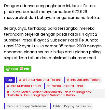
Dengan adanya pengungkapan ini, lanjut Bismo,
pihaknya berhasil menyelamatkan 672.626
masyarakat dari bahaya mengonsumsi narkotika.
Selanjutnya, terhadap para tersangka, mereka
terancam terjerat dengan pasal Pasal 114 ayat 2
Subsider Pasal 111 ayat 2 Subsider Pasal 11e Juncto
Pasal 132 ayat 1 UU RI nomor 35 tahun 2009 dengan
ancaman pidana seumur hidup atau pidana paling
singkat lima tahun dan maksimal hukuman mati.
Tag:
#Berita Nasional Terkini
Info Jakarta Terkini
Info Kriminal Terkini
Polres Jakarta Barat
Polres Metro Jakbar Musnahkan Ratusan Kilogram
Narkotika Hasil Tangkapan Selama 3 Bulan
Penulis: Poppy Setiawan
Editor: Poppy Setiawan