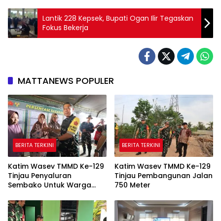
Lantik 228 Kepsek, Bupati Ogan Ilir Tegaskan
Fokus Bekerja
MATTANEWS POPULER
BERITA TERKINI
BERITA TERKINI
Katim Wasev TMMD Ke-129
Katim Wasev TMMD Ke-129
Tinjau Penyaluran
Tinjau Pembangunan Jalan
Sembako Untuk Warga
750 Meter
Talang Jambe