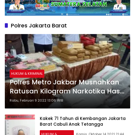
Polres Jakarta Barat
HUKUM & KRIMINAL
Polres Metro Jakbar Musnahkan
Ratusan Kilogram Narkotika Hasil
Tangkapan Selama 3 Bulan
Rabu, Februari 9 2022 13:06 WIB
Kakek 71 Tahun di Kembangan Jakarta
Barat Cabuli Anak Tetangga
HUKUM &
Kamis, Oktober 14 2021 21:44