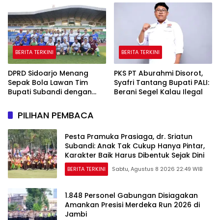
untuk Warga
hingga Baksos Gratis
BERITA TERKINI
BERITA TERKINI
DPRD Sidoarjo Menang
PKS PT Aburahmi Disorot,
Sepak Bola Lawan Tim
Syafri Tantang Bupati PALI:
Bupati Subandi dengan
Berani Segel Kalau Ilegal
Skor 3-1 di Gelora Delta
PILIHAN PEMBACA
Pesta Pramuka Prasiaga, dr. Sriatun
Subandi: Anak Tak Cukup Hanya Pintar,
Karakter Baik Harus Dibentuk Sejak Dini
BERITA TERKINI
Sabtu, Agustus 8 2026 22:49 WIB
1.848 Personel Gabungan Disiagakan
Amankan Presisi Merdeka Run 2026 di
Jambi