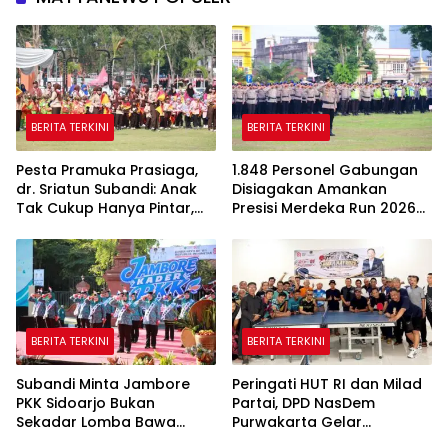
BERITA TERKINI
BERITA TERKINI
Pesta Pramuka Prasiaga,
1.848 Personel Gabungan
dr. Sriatun Subandi: Anak
Disiagakan Amankan
Tak Cukup Hanya Pintar,
Presisi Merdeka Run 2026
Karakter Baik Harus
di Jambi
Dibentuk Sejak Dini
BERITA TERKINI
BERITA TERKINI
Subandi Minta Jambore
Peringati HUT RI dan Milad
PKK Sidoarjo Bukan
Partai, DPD NasDem
Sekadar Lomba Bawa
Purwakarta Gelar
Pulang Piala tapi Juga Ilmu
Turnamen Olahraga