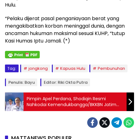
Hulu.
“Pelaku dijerat pasal penganiayaan berat yang
mengakibatkan korban meninggal dunia, dengan
ancaman hukuman maksimal sesuai KUHP, “tutup
Kasi Humas Iptu Jamali. (*)
Tag:
jongkong
Kapuas Hulu
Pembunuhan
Penulis: Bayu
Editor: Riki Okta Putra
Pimpin Apel Perdana, Shodiqin Resmi
Nahkodai Kemendukbangga/BKKBN Jatim
Menuju Target Nasional
MATTANEWS POPULER