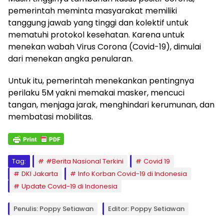
pemerintah meminta masyarakat memiliki
tanggung jawab yang tinggi dan kolektif untuk
mematuhi protokol kesehatan. Karena untuk
menekan wabah Virus Corona (Covid-19), dimulai
dari menekan angka penularan.
Untuk itu, pemerintah menekankan pentingnya
perilaku 5M yakni memakai masker, mencuci
tangan, menjaga jarak, menghindari kerumunan, dan
membatasi mobilitas.
Tag:
#Berita Nasional Terkini
Covid 19
DKI Jakarta
Info Korban Covid-19 di Indonesia
Update Covid-19 di Indonesia
Penulis: Poppy Setiawan
Editor: Poppy Setiawan