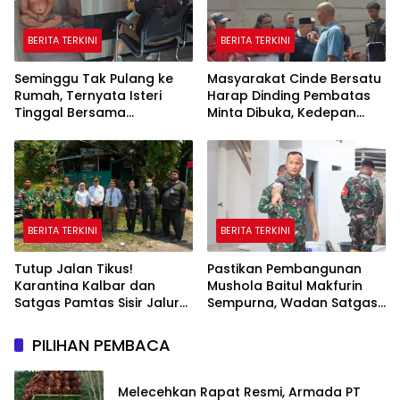
BERITA TERKINI
BERITA TERKINI
Seminggu Tak Pulang ke
Masyarakat Cinde Bersatu
Rumah, Ternyata Isteri
Harap Dinding Pembatas
Tinggal Bersama
Minta Dibuka, Kedepan
Selingkuhan
Akan Ada Aksi Demo
BERITA TERKINI
BERITA TERKINI
Tutup Jalan Tikus!
Pastikan Pembangunan
Karantina Kalbar dan
Mushola Baitul Makfurin
Satgas Pamtas Sisir Jalur
Sempurna, Wadan Satgas
Ilegal di PLBN Nanga Badau
TMMD Cek Langsung ke
Lokasi
PILIHAN PEMBACA
Melecehkan Rapat Resmi, Armada PT