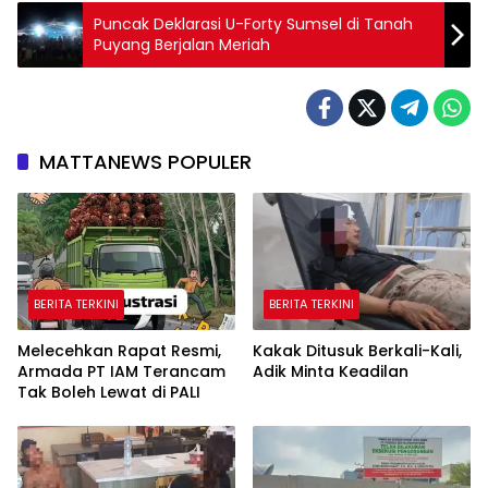
Puncak Deklarasi U-Forty Sumsel di Tanah
Puyang Berjalan Meriah
MATTANEWS POPULER
BERITA TERKINI
BERITA TERKINI
Melecehkan Rapat Resmi,
Kakak Ditusuk Berkali-Kali,
Armada PT IAM Terancam
Adik Minta Keadilan
Tak Boleh Lewat di PALI