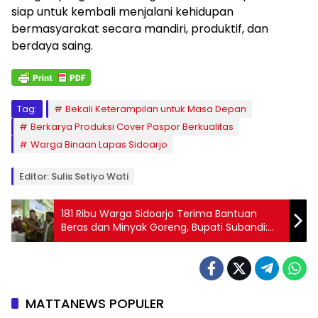
siap untuk kembali menjalani kehidupan
bermasyarakat secara mandiri, produktif, dan
berdaya saing.
Tag:
Bekali Keterampilan untuk Masa Depan
Berkarya Produksi Cover Paspor Berkualitas
Warga Binaan Lapas Sidoarjo
Editor: Sulis Setiyo Wati
181 Ribu Warga Sidoarjo Terima Bantuan
Beras dan Minyak Goreng, Bupati Subandi:
Jangan Dijual, Konsumsi untuk Keluarga
MATTANEWS POPULER