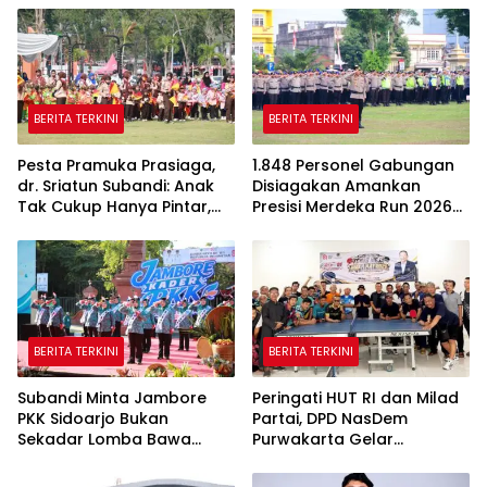
BERITA TERKINI
BERITA TERKINI
Pesta Pramuka Prasiaga,
1.848 Personel Gabungan
dr. Sriatun Subandi: Anak
Disiagakan Amankan
Tak Cukup Hanya Pintar,
Presisi Merdeka Run 2026
Karakter Baik Harus
di Jambi
Dibentuk Sejak Dini
BERITA TERKINI
BERITA TERKINI
Subandi Minta Jambore
Peringati HUT RI dan Milad
PKK Sidoarjo Bukan
Partai, DPD NasDem
Sekadar Lomba Bawa
Purwakarta Gelar
Pulang Piala tapi Juga Ilmu
Turnamen Olahraga
untuk Warga
hingga Baksos Gratis