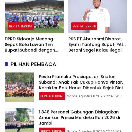
BERITA TERKINI
BERITA TERKINI
DPRD Sidoarjo Menang
PKS PT Aburahmi Disorot,
Sepak Bola Lawan Tim
Syafri Tantang Bupati PALI:
Bupati Subandi dengan
Berani Segel Kalau Ilegal
Skor 3-1 di Gelora Delta
PILIHAN PEMBACA
Pesta Pramuka Prasiaga, dr. Sriatun
Subandi: Anak Tak Cukup Hanya Pintar,
Karakter Baik Harus Dibentuk Sejak Dini
BERITA TERKINI
Sabtu, Agustus 8 2026 22:49 WIB
1.848 Personel Gabungan Disiagakan
Amankan Presisi Merdeka Run 2026 di
Jambi
BERITA TERKINI
Sabtu, Agustus 8 2026 22:25 WIB