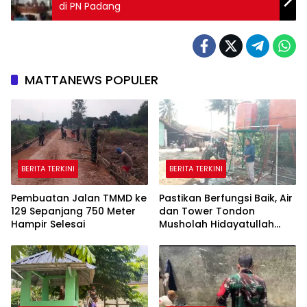
di PN Padang
MATTANEWS POPULER
BERITA TERKINI
BERITA TERKINI
Pembuatan Jalan TMMD ke
Pastikan Berfungsi Baik, Air
129 Sepanjang 750 Meter
dan Tower Tondon
Hampir Selesai
Musholah Hidayatullah
Dicek Satgas TMMD