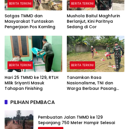
BERITA TERKINI
BERITA TERKINI
Satgas TMMD dan
Mushola Baitul Maghfurin
Masyarakat Tuntaskan
Berlanjut, Kini Paritnya
Pengerjaan Pos Kamling
Sedang di Cor
BERITA TERKINI
BERITA TERKINI
Hari 25 TMMD ke 129, RTLH
Tanamkan Rasa
Milik Sriyanti Masuk
Nasionalisme, TNI dan
Tahapan Finishing
Warga Berbaur Pasang
Umbul-Umbul
PILIHAN PEMBACA
Pembuatan Jalan TMMD ke 129
Sepanjang 750 Meter Hampir Selesai