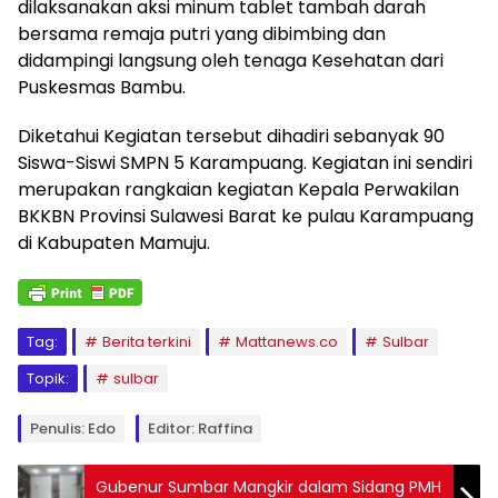
dilaksanakan aksi minum tablet tambah darah
bersama remaja putri yang dibimbing dan
didampingi langsung oleh tenaga Kesehatan dari
Puskesmas Bambu.
Diketahui Kegiatan tersebut dihadiri sebanyak 90
Siswa-Siswi SMPN 5 Karampuang. Kegiatan ini sendiri
merupakan rangkaian kegiatan Kepala Perwakilan
BKKBN Provinsi Sulawesi Barat ke pulau Karampuang
di Kabupaten Mamuju.
Tag:
Berita terkini
Mattanews.co
Sulbar
Topik:
sulbar
Penulis: Edo
Editor: Raffina
Gubenur Sumbar Mangkir dalam Sidang PMH