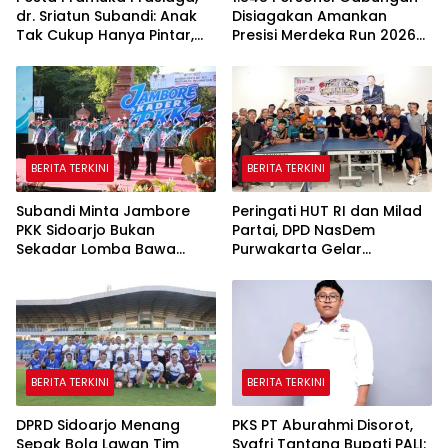
dr. Sriatun Subandi: Anak
Disiagakan Amankan
Tak Cukup Hanya Pintar,
Presisi Merdeka Run 2026
Karakter Baik Harus
di Jambi
Dibentuk Sejak Dini
BERITA TERKINI
BERITA TERKINI
Subandi Minta Jambore
Peringati HUT RI dan Milad
PKK Sidoarjo Bukan
Partai, DPD NasDem
Sekadar Lomba Bawa
Purwakarta Gelar
Pulang Piala tapi Juga Ilmu
Turnamen Olahraga
untuk Warga
hingga Baksos Gratis
BERITA TERKINI
BERITA TERKINI
DPRD Sidoarjo Menang
PKS PT Aburahmi Disorot,
Sepak Bola Lawan Tim
Syafri Tantang Bupati PALI: