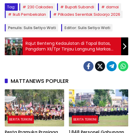
Tag:
230 Cakades
Bupati Subandi
damai
Ikuti Pembekalan
Pilkades Serentak Sidoarjo 2026
Penulis: Sulis Setiyo Wati
Editor: Sulis Setiyo Wati
Rajut Benteng Kedaulatan di Tapal Batas,
Pangdam XII/Tpr Tinjau Langsung Markas
Yonif TP 927 Uncak Kapuas
MATTANEWS POPULER
BERITA TERKINI
BERITA TERKINI
Pesta Pramuka Prasiaga,
1.848 Personel Gabungan