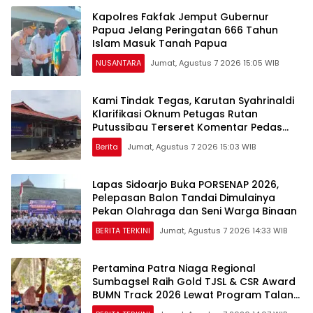
Kapolres Fakfak Jemput Gubernur
Papua Jelang Peringatan 666 Tahun
Islam Masuk Tanah Papua
NUSANTARA
Jumat, Agustus 7 2026 15:05 WIB
Kami Tindak Tegas, Karutan Syahrinaldi
Klarifikasi Oknum Petugas Rutan
Putussibau Terseret Komentar Pedas
Kasus Pasien BPJS
Berita
Jumat, Agustus 7 2026 15:03 WIB
Lapas Sidoarjo Buka PORSENAP 2026,
Pelepasan Balon Tandai Dimulainya
Pekan Olahraga dan Seni Warga Binaan
BERITA TERKINI
Jumat, Agustus 7 2026 14:33 WIB
Pertamina Patra Niaga Regional
Sumbagsel Raih Gold TJSL & CSR Award
BUMN Track 2026 Lewat Program Talang
Berseri