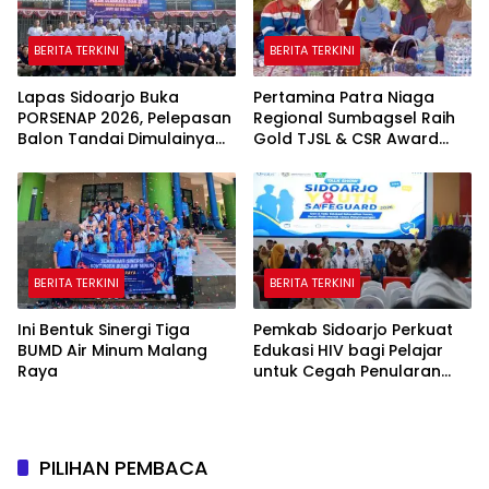
BERITA TERKINI
BERITA TERKINI
Lapas Sidoarjo Buka
Pertamina Patra Niaga
PORSENAP 2026, Pelepasan
Regional Sumbagsel Raih
Balon Tandai Dimulainya
Gold TJSL & CSR Award
Pekan Olahraga dan Seni
BUMN Track 2026 Lewat
Warga Binaan
Program Talang Berseri
BERITA TERKINI
BERITA TERKINI
Ini Bentuk Sinergi Tiga
Pemkab Sidoarjo Perkuat
BUMD Air Minum Malang
Edukasi HIV bagi Pelajar
Raya
untuk Cegah Penularan
Sejak Dini
PILIHAN PEMBACA