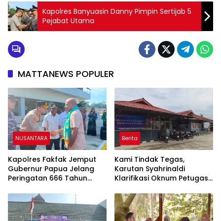
Kapolres Banyuasin Danny Pimpin Sertijab 5
Pejabat Utama
MATTANEWS POPULER
NUSANTARA
Berita
Kapolres Fakfak Jemput
Kami Tindak Tegas,
Gubernur Papua Jelang
Karutan Syahrinaldi
Peringatan 666 Tahun
Klarifikasi Oknum Petugas
Islam Masuk Tanah Papua
Rutan Putussibau Terseret
Komentar Pedas Kasus
Pasien BPJS