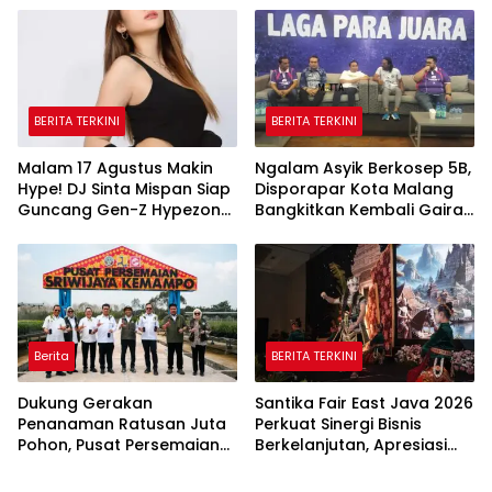
Pembagian Bendera
BERITA TERKINI
BERITA TERKINI
Malam 17 Agustus Makin
Ngalam Asyik Berkosep 5B,
Hype! DJ Sinta Mispan Siap
Disporapar Kota Malang
Guncang Gen-Z Hypezone
Bangkitkan Kembali Gairah
Palembang
Tinju Profesional
Berita
BERITA TERKINI
Dukung Gerakan
Santika Fair East Java 2026
Penanaman Ratusan Juta
Perkuat Sinergi Bisnis
Pohon, Pusat Persemaian
Berkelanjutan, Apresiasi
Sriwijaya Kemampo
Mitra Korporasi Lewat
Perkuat Jaringan
Corporate Award