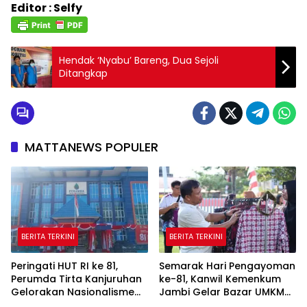
Editor : Selfy
Hendak ‘Nyabu’ Bareng, Dua Sejoli
Ditangkap
MATTANEWS POPULER
BERITA TERKINI
BERITA TERKINI
Peringati HUT RI ke 81,
Semarak Hari Pengayoman
Perumda Tirta Kanjuruhan
ke-81, Kanwil Kemenkum
Gelorakan Nasionalisme
Jambi Gelar Bazar UMKM
Melalui Gerakan
dan Layanan Publik